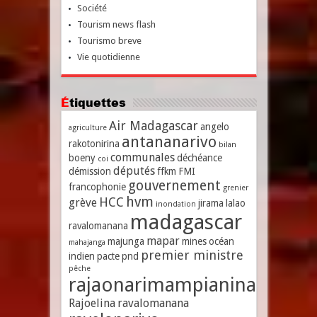
Société
Tourism news flash
Tourismo breve
Vie quotidienne
Étiquettes
Air Madagascar
angelo
agriculture
antananarivo
rakotonirina
bilan
communales
boeny
déchéance
coi
députés
démission
ffkm
FMI
gouvernement
francophonie
grenier
hvm
HCC
grève
jirama
lalao
inondation
madagascar
ravalomanana
mapar
majunga
mines
océan
mahajanga
premier ministre
indien
pacte
pnd
pêche
rajaonarimampianina
Rajoelina
ravalomanana