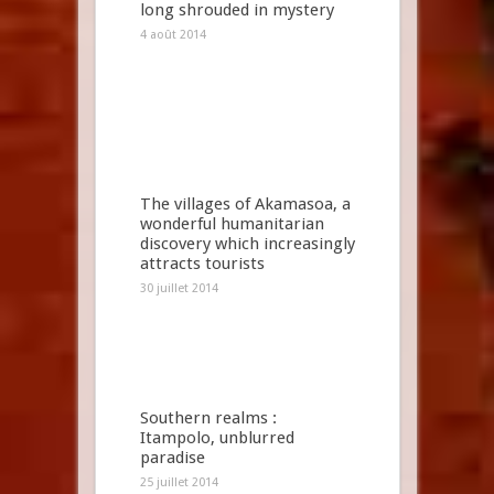
long shrouded in mystery
4 août 2014
The villages of Akamasoa, a
wonderful humanitarian
discovery which increasingly
attracts tourists
30 juillet 2014
Southern realms :
Itampolo, unblurred
paradise
25 juillet 2014