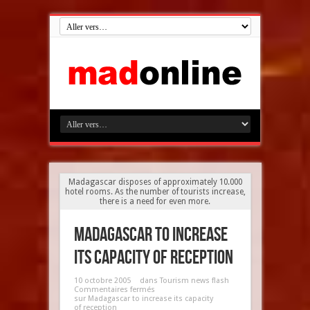
Madagascar disposes of approximately 10.000
hotel rooms. As the number of tourists increase,
there is a need for even more.
Madagascar to increase
its capacity of reception
10 octobre 2005
dans
Tourism news flash
Commentaires fermés
sur Madagascar to increase its capacity
of reception