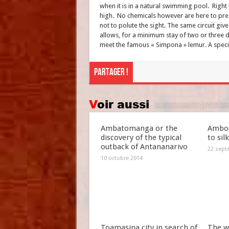
when it is in a natural swimming pool. Righ
high. No chemicals however are here to pre
not to polute the sight. The same circuit giv
allows, for a minimum stay of two or three d
meet the famous « Simpona » lemur. A specie
Partager !
Voir aussi
Ambatomanga or the
Ambos
discovery of the typical
to sil
outback of Antananarivo
22 sept
10 octobre 2014
Toamasina city in search of
The w