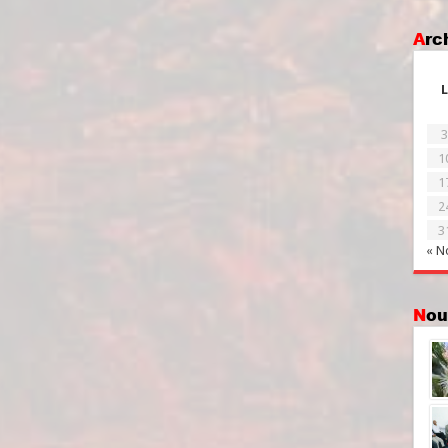
Ar
L
3
1
1
2
3
« N
No