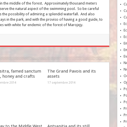
t in the middle of the forest. Approximately thousand meters
Cu
serve the natural aspect of the swimming pool. So be careful
Cu
es the possibility of admiring a splendid waterfall. And also
Cu
ays in the park, and with the proviso of having a good guide, to
E
s with white fur endemic of the forest of Marojejy.
E
E
E
E
Ev
N
No
itra, famed sanctum
The Grand Pavois and its
k, honey and crafts
assets
Oc
O
embre 2014
17 septembre 2014
Po
Po
Po
Pr
Pr
P
ay to the Middle West
Antsanitia and its still