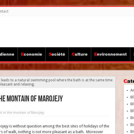
ntact
idienne
Economie
Société
Culture
Environnement
Ca
jy leads to a natural swimming pool where the bath is at the same time
pleasant and relaxing.
A
he montain of Marojejy
Bl
Bl
Bl
 in the montain of Marojejy
B
B
ojejy is without question among the best sites of holidays of the
Br
rs of walk, nothing is not more pleasant as a bath. Moreover