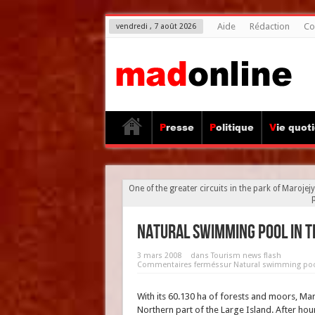
Aide
Rédaction
Co
vendredi , 7 août 2026
Presse
Politique
Vie quot
One of the greater circuits in the park of Maroje
Natural swimming pool in t
3 mars 2008
dans
Tourism news flash
Commentaires fermés
sur Natural swimming pool
With its 60.130 ha of forests and moors, Mar
Northern part of the Large Island. After hou