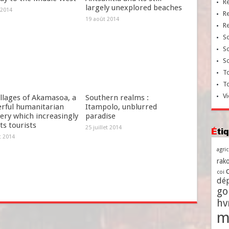
R
largely unexplored beaches
 2014
R
19 août 2014
R
So
So
So
To
T
Vi
llages of Akamasoa, a
Southern realms :
rful humanitarian
Itampolo, unblurred
ery which increasingly
paradise
ts tourists
25 juillet 2014
Ét
et 2014
agri
rako
coi
dé
go
h
m