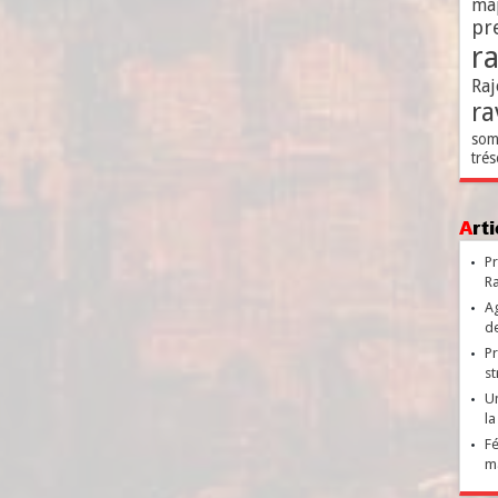
ma
pr
r
Raj
ra
som
trés
Ar
Pr
Ra
Ag
de
Pr
st
Un
la
Fé
ma