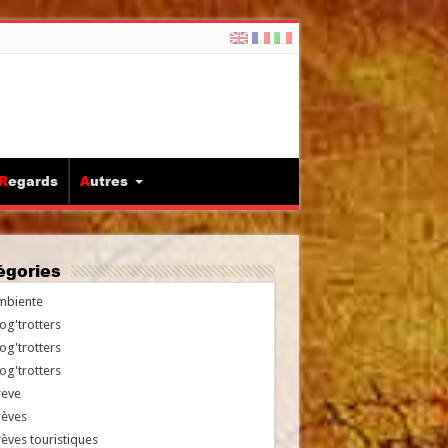
Regards
Autres
tégories
mbiente
og'trotters
og'trotters
og'trotters
reve
rèves
èves touristiques