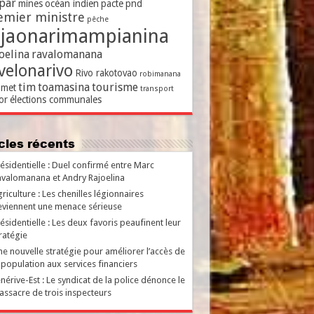
par
mines
océan indien
pacte
pnd
emier ministre
pêche
ajaonarimampianina
oelina
ravalomanana
velonarivo
Rivo rakotovao
robimanana
tim
toamasina
tourisme
met
transport
or
élections communales
ticles récents
ésidentielle : Duel confirmé entre Marc
valomanana et Andry Rajoelina
riculture : Les chenilles légionnaires
viennent une menace sérieuse
ésidentielle : Les deux favoris peaufinent leur
ratégie
e nouvelle stratégie pour améliorer l’accès de
 population aux services financiers
nérive-Est : Le syndicat de la police dénonce le
ssacre de trois inspecteurs