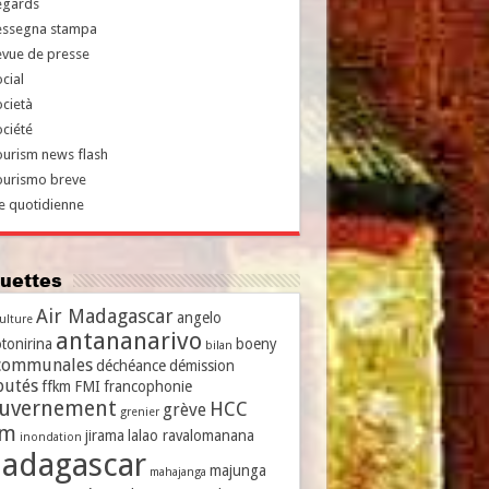
egards
essegna stampa
evue de presse
cial
cietà
ciété
urism news flash
ourismo breve
e quotidienne
iquettes
Air Madagascar
angelo
culture
antananarivo
tonirina
boeny
bilan
communales
déchéance
démission
putés
ffkm
FMI
francophonie
uvernement
HCC
grève
grenier
vm
jirama
lalao ravalomanana
inondation
adagascar
majunga
mahajanga