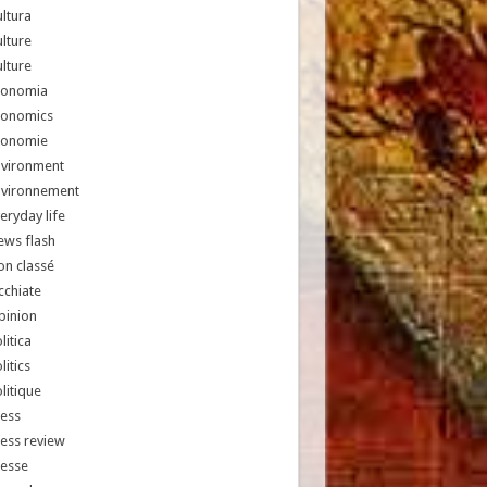
ltura
lture
lture
conomia
conomics
conomie
nvironment
nvironnement
eryday life
ews flash
n classé
chiate
pinion
litica
litics
litique
ess
ess review
resse