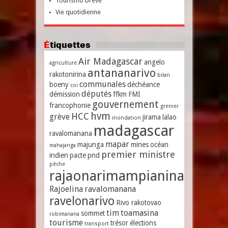
Tourismo breve
Vie quotidienne
Étiquettes
Air Madagascar
angelo
agriculture
antananarivo
rakotonirina
bilan
communales
boeny
déchéance
coi
députés
démission
ffkm
FMI
gouvernement
francophonie
grenier
hvm
HCC
grève
jirama
lalao
inondation
madagascar
ravalomanana
mapar
majunga
mines
océan
mahajanga
premier ministre
indien
pacte
pnd
pêche
rajaonarimampianina
Rajoelina
ravalomanana
ravelonarivo
Rivo rakotovao
tim
toamasina
sommet
robimanana
tourisme
trésor
élections
transport