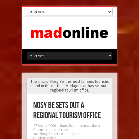
The area of Nosy Be, the most famous touristic
island in the north of Madagascar has set out a
regional tourism office.
Nosy Be sets out a
regional tourism office
17 février 2006
dans
Tourism news flash
Commentaires fermés
sur Nosy Be sets out a regional
tourism office