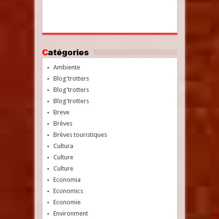
Catégories
Ambiente
Blog'trotters
Blog'trotters
Blog'trotters
Breve
Brèves
Brèves touristiques
Cultura
Culture
Culture
Economia
Economics
Economie
Environment