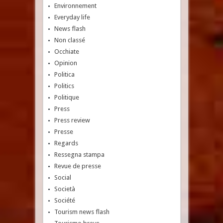
Environnement
Everyday life
News flash
Non classé
Occhiate
Opinion
Politica
Politics
Politique
Press
Press review
Presse
Regards
Ressegna stampa
Revue de presse
Social
Società
Société
Tourism news flash