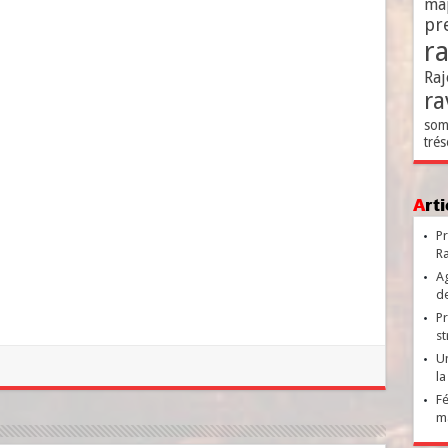
ma
pr
r
Raj
ra
som
trés
Ar
Pr
Ra
Ag
de
Pr
st
Un
la
Fé
ma