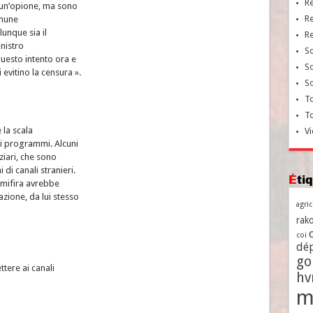
R
 un’opione, ma sono
R
omune
lunque sia il
R
inistro
So
uesto intento ora e
So
evitino la censura ».
So
To
T
 la scala
Vi
i i programmi. Alcuni
ziari, che sono
di canali stranieri.
Ét
imifira avrebbe
azione, da lui stesso
agri
rako
coi
dé
go
tere ai canali
h
m