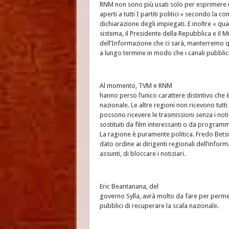
RNM non sono più usati solo per esprimere
aperti a tutti I partiti politici » secondo la c
dichiarazione degli impiegati. E inoltre « qua
sistema, il Presidente della Repubblica e il M
dell’Informazione che ci sarà, manterremo q
a lungo termine in modo che i canali pubblici 
Al momento, TVM e RNM
hanno perso l’unico carattere distintivo che è
nazionale. Le altre regioni non ricevono tutt
possono ricevere le trasmissioni senza i noti
sostituiti da film interessanti o da programmi 
La ragione è puramente politica. Fredo Bets
dato ordine ai dirigenti regionali dell’inform
assunti, di bloccare i notiziari.
Eric Beantanana, del
governo Sylla, avrà molto da fare per permet
pubblici di recuperare la scala nazionale.