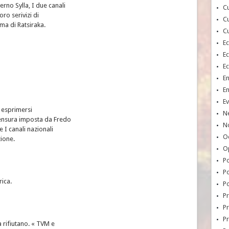
erno Sylla, I due canali
Cu
oro serivizi di
Cu
ma di Ratsiraka.
Cu
E
E
E
E
E
Ev
e esprimersi
N
ensura imposta da Fredo
No
 I canali nazionali
Oc
zione.
O
Po
Po
ica.
Po
Pr
Pr
P
 rifiutano. « TVM e