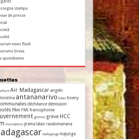
egards
essegna stampa
evue de presse
cial
cietà
ciété
urism news flash
ourismo breve
e quotidienne
iquettes
Air Madagascar
angelo
culture
antananarivo
tonirina
boeny
bilan
communales
déchéance
démission
putés
ffkm
FMI
francophonie
uvernement
HCC
grève
grenier
vm
jirama
lalao ravalomanana
inondation
adagascar
majunga
mahajanga