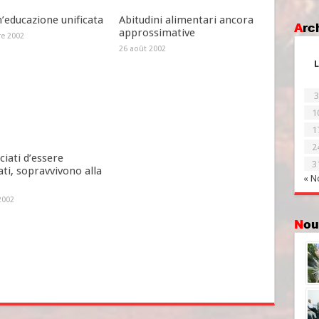
’educazione unificata
Abitudini alimentari ancora
Ar
approssimative
re 2002
26 août 2002
L
3
1
1
2
iati d’essere
3
ati, sopravvivono alla
« N
2002
No