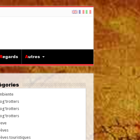
Regards
Autres
tégories
mbiente
og'trotters
og'trotters
og'trotters
reve
rèves
èves touristiques