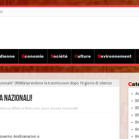
ct
idienne
Economie
Société
Culture
Environnement
Ca
azionale" (RNM)riprendono le trasmissioni dopo 10 giorni di silenzio
A
 nazionali!
Bl
Bl
rmés
sur NTvm e Rnm non sono ancora nazionali!
Bl
B
B
governo Andrianarivo e
Br