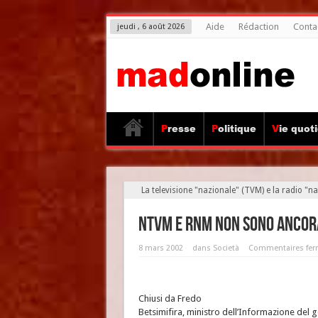
Aide
Rédaction
Conta
jeudi , 6 août 2026
Presse
Politique
Vie quot
La televisione "nazionale" (TVM) e la radio "n
NTvm e Rnm non sono ancora
8 mars 2002
dans
Società
Commentaires fe
Chiusi da Fredo
Betsimifira, ministro dell’Informazione del 