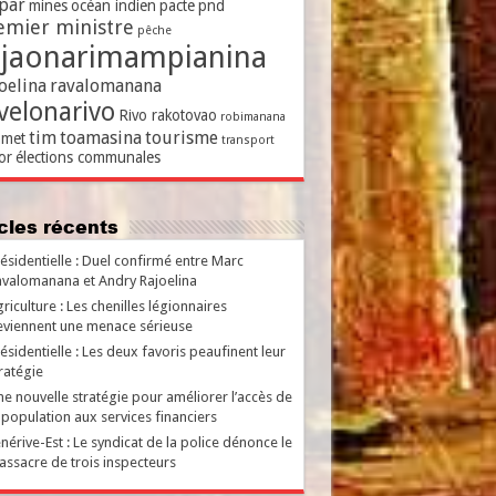
par
mines
océan indien
pacte
pnd
emier ministre
pêche
ajaonarimampianina
oelina
ravalomanana
velonarivo
Rivo rakotovao
robimanana
tim
toamasina
tourisme
met
transport
or
élections communales
ticles récents
ésidentielle : Duel confirmé entre Marc
valomanana et Andry Rajoelina
riculture : Les chenilles légionnaires
viennent une menace sérieuse
ésidentielle : Les deux favoris peaufinent leur
ratégie
e nouvelle stratégie pour améliorer l’accès de
 population aux services financiers
nérive-Est : Le syndicat de la police dénonce le
ssacre de trois inspecteurs