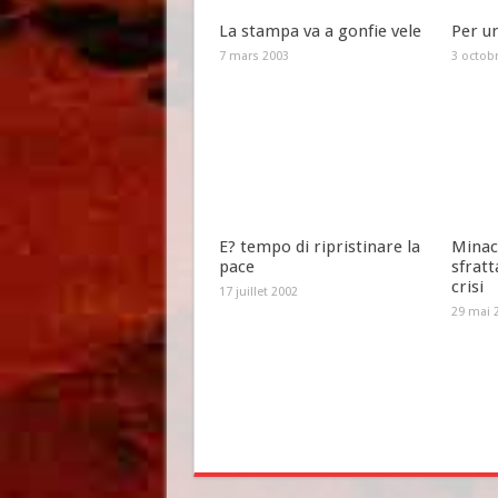
La stampa va a gonfie vele
Per un
7 mars 2003
3 octob
E? tempo di ripristinare la
Minacc
pace
sfratt
crisi
17 juillet 2002
29 mai 