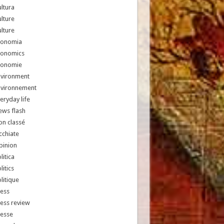
ltura
lture
lture
conomia
conomics
conomie
nvironment
nvironnement
eryday life
ews flash
n classé
chiate
pinion
litica
litics
litique
ess
ess review
resse