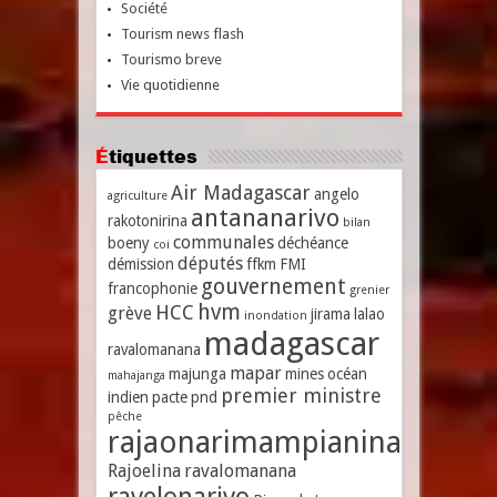
Société
Tourism news flash
Tourismo breve
Vie quotidienne
Étiquettes
Air Madagascar
angelo
agriculture
antananarivo
rakotonirina
bilan
communales
boeny
déchéance
coi
députés
démission
ffkm
FMI
gouvernement
francophonie
grenier
hvm
HCC
grève
jirama
lalao
inondation
madagascar
ravalomanana
mapar
majunga
mines
océan
mahajanga
premier ministre
indien
pacte
pnd
pêche
rajaonarimampianina
Rajoelina
ravalomanana