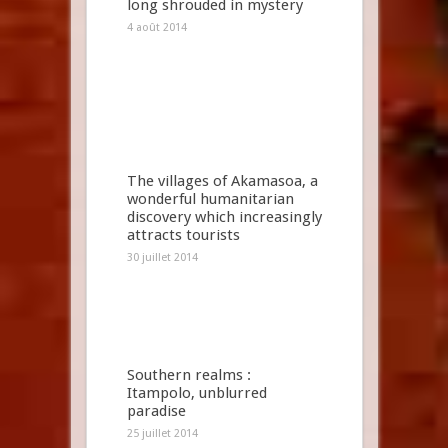
long shrouded in mystery
4 août 2014
The villages of Akamasoa, a
wonderful humanitarian
discovery which increasingly
attracts tourists
30 juillet 2014
Southern realms :
Itampolo, unblurred
paradise
25 juillet 2014