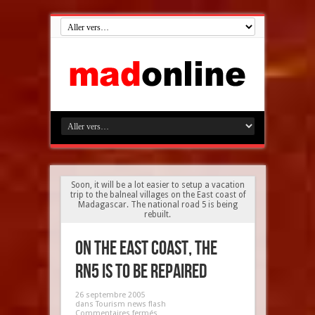
Soon, it will be a lot easier to setup a vacation
trip to the balneal villages on the East coast of
Madagascar. The national road 5 is being
rebuilt.
On the East coast, the
RN5 is to be repaired
26 septembre 2005
dans
Tourism news flash
Commentaires fermés