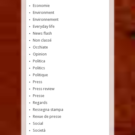
Economie
Environment
Environnement
Everyday life
News flash
Non classé
Occhiate
Opinion
Politica
Politics
Politique
Press
Press review
Presse
Regards
Ressegna stampa
Revue de presse
Social
Società