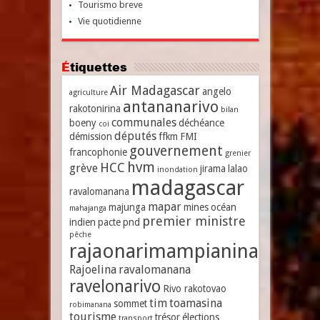
Tourismo breve
Vie quotidienne
Étiquettes
Air Madagascar
angelo
agriculture
antananarivo
rakotonirina
bilan
communales
boeny
déchéance
coi
députés
démission
ffkm
FMI
gouvernement
francophonie
grenier
hvm
HCC
grève
jirama
lalao
inondation
madagascar
ravalomanana
mapar
majunga
mines
océan
mahajanga
premier ministre
indien
pacte
pnd
pêche
rajaonarimampianina
Rajoelina
ravalomanana
ravelonarivo
Rivo rakotovao
tim
toamasina
sommet
robimanana
tourisme
trésor
élections
transport