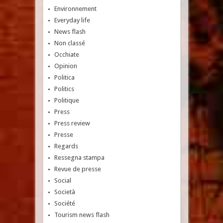
Environnement
Everyday life
News flash
Non classé
Occhiate
Opinion
Politica
Politics
Politique
Press
Press review
Presse
Regards
Ressegna stampa
Revue de presse
Social
Società
Société
Tourism news flash