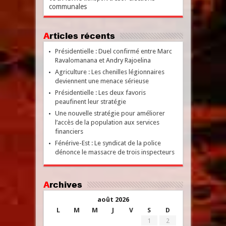
communales
Articles récents
Présidentielle : Duel confirmé entre Marc
Ravalomanana et Andry Rajoelina
Agriculture : Les chenilles légionnaires
deviennent une menace sérieuse
Présidentielle : Les deux favoris
peaufinent leur stratégie
Une nouvelle stratégie pour améliorer
l’accès de la population aux services
financiers
Fénérive-Est : Le syndicat de la police
dénonce le massacre de trois inspecteurs
Archives
août 2026
L
M
M
J
V
S
D
1
2