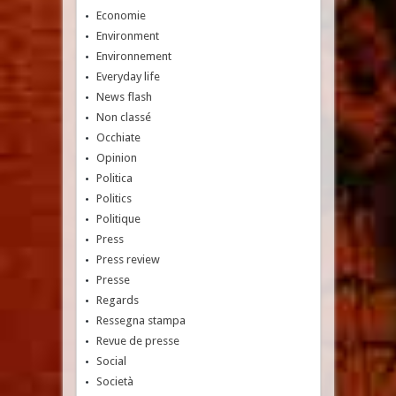
Economie
Environment
Environnement
Everyday life
News flash
Non classé
Occhiate
Opinion
Politica
Politics
Politique
Press
Press review
Presse
Regards
Ressegna stampa
Revue de presse
Social
Società