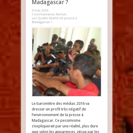
Madagascar ?
9 mai 2016
Commentaires fermés
sur Quelle liberté de presse à
Madagascar ?
Le baromètre des médias 2016 va
dresser un profil très négatif de
l’environnement de la presse à
Madagascar. Ce pessimisme
s’expliquerait par une réalité, plus dure
que selon les apparences, vécue par les