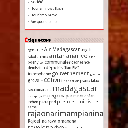
Société
Tourism news flash
Tourismo breve
Vie quotidienne
Étiquettes
Air Madagascar
angelo
agriculture
antananarivo
rakotonirina
bilan
communales
boeny
déchéance
coi
députés
démission
ffkm
FMI
gouvernement
francophonie
grenier
hvm
HCC
grève
jirama
lalao
inondation
madagascar
ravalomanana
mapar
majunga
mines
océan
mahajanga
premier ministre
indien
pacte
pnd
pêche
rajaonarimampianina
Rajoelina
ravalomanana
ravelonarivo