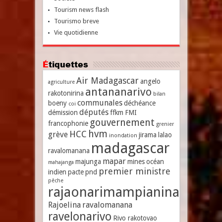
Tourism news flash
Tourismo breve
Vie quotidienne
Étiquettes
Air Madagascar
angelo
agriculture
antananarivo
rakotonirina
bilan
communales
boeny
déchéance
coi
députés
démission
ffkm
FMI
gouvernement
francophonie
grenier
hvm
HCC
grève
jirama
lalao
inondation
madagascar
ravalomanana
mapar
majunga
mines
océan
mahajanga
premier ministre
indien
pacte
pnd
pêche
rajaonarimampianina
Rajoelina
ravalomanana
ravelonarivo
Rivo rakotovao