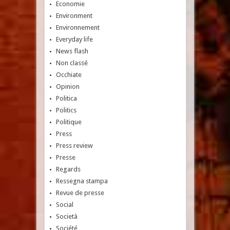
Economie
Environment
Environnement
Everyday life
News flash
Non classé
Occhiate
Opinion
Politica
Politics
Politique
Press
Press review
Presse
Regards
Ressegna stampa
Revue de presse
Social
Società
Société