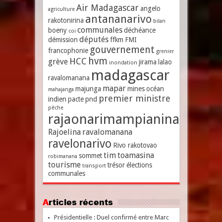
Air Madagascar
angelo
agriculture
antananarivo
rakotonirina
bilan
communales
boeny
déchéance
coi
députés
démission
ffkm
FMI
gouvernement
francophonie
grenier
hvm
HCC
grève
jirama
lalao
inondation
madagascar
ravalomanana
mapar
majunga
mines
océan
mahajanga
premier ministre
indien
pacte
pnd
pêche
rajaonarimampianina
Rajoelina
ravalomanana
ravelonarivo
Rivo rakotovao
tim
toamasina
sommet
robimanana
tourisme
trésor
élections
transport
communales
Articles récents
Présidentielle : Duel confirmé entre Marc