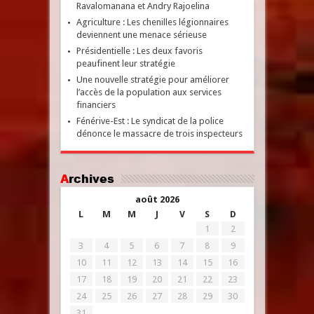
Ravalomanana et Andry Rajoelina
Agriculture : Les chenilles légionnaires
deviennent une menace sérieuse
Présidentielle : Les deux favoris
peaufinent leur stratégie
Une nouvelle stratégie pour améliorer
l’accès de la population aux services
financiers
Fénérive-Est : Le syndicat de la police
dénonce le massacre de trois inspecteurs
Archives
août 2026
L
M
M
J
V
S
D
1
2
3
4
5
6
7
8
9
10
11
12
13
14
15
16
17
18
19
20
21
22
23
24
25
26
27
28
29
30
31