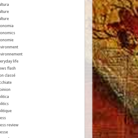
ltura
lture
lture
conomia
conomics
conomie
nvironment
nvironnement
eryday life
ews flash
n classé
chiate
pinion
litica
litics
litique
ess
ess review
resse