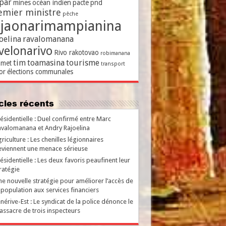
par
mines
océan indien
pacte
pnd
emier ministre
pêche
ajaonarimampianina
oelina
ravalomanana
velonarivo
Rivo rakotovao
robimanana
tim
toamasina
tourisme
met
transport
or
élections communales
ticles récents
ésidentielle : Duel confirmé entre Marc
valomanana et Andry Rajoelina
riculture : Les chenilles légionnaires
viennent une menace sérieuse
ésidentielle : Les deux favoris peaufinent leur
ratégie
e nouvelle stratégie pour améliorer l’accès de
 population aux services financiers
nérive-Est : Le syndicat de la police dénonce le
ssacre de trois inspecteurs