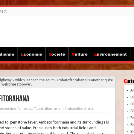
tact
idienne
Economie
Société
Culture
Environnement
Ca
 Highway 7 which leads to the south. Ambatofitorahana is another quite
welcome stopover.
A
fitorahana
Bl
Bl
mentaires fermés
sur Tourmaline rush in Ambatofitorahana
Bl
B
ed to gemstone fever. Ambatofitorihana and its surroundings is
B
nd stones of value. Precious to both industrial fields and
Br
 And it is not the only one of that kind. The place itself carries