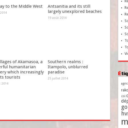
R
ay to the Middle West
Antsanitia and its still
R
largely unexplored beaches
 2014
R
19 août 2014
So
So
So
To
T
Vi
llages of Akamasoa, a
Southern realms :
rful humanitarian
Itampolo, unblurred
ery which increasingly
paradise
Ét
ts tourists
25 juillet 2014
et 2014
agri
rako
coi
dé
go
h
m