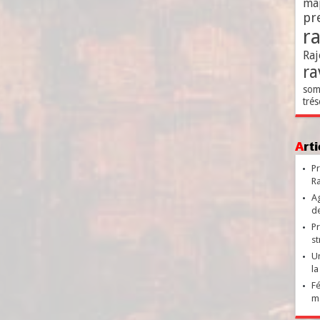
ma
pr
r
Raj
ra
som
trés
Ar
Pr
Ra
Ag
de
Pr
st
Un
la
Fé
ma