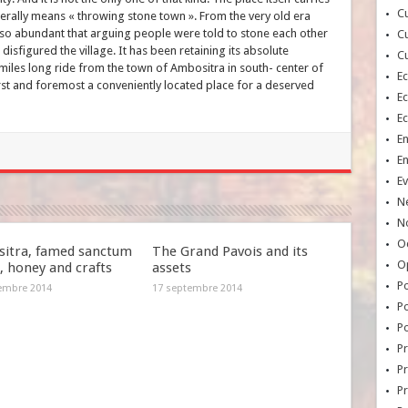
Cu
erally means « throwing stone town ». From the very old era
o abundant that arguing people were told to stone each other
Cu
isfigured the village. It has been retaining its absolute
Cu
e miles long ride from the town of Ambositra in south- center of
E
rst and foremost a conveniently located place for a deserved
E
E
E
E
Ev
N
No
Oc
itra, famed sanctum
The Grand Pavois and its
O
k, honey and crafts
assets
Po
embre 2014
17 septembre 2014
Po
Po
Pr
Pr
P