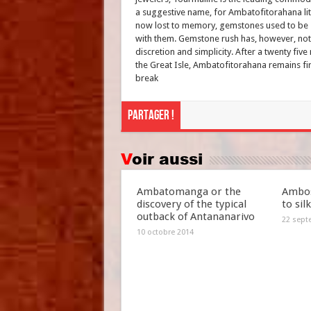
a suggestive name, for Ambatofitorahana lit
now lost to memory, gemstones used to be s
with them. Gemstone rush has, however, not d
discretion and simplicity. After a twenty fiv
the Great Isle, Ambatofitorahana remains fi
break
Partager !
Voir aussi
Ambatomanga or the
Ambos
discovery of the typical
to sil
outback of Antananarivo
22 sept
10 octobre 2014