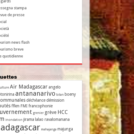
egards
essegna stampa
evue de presse
cial
cietà
ciété
urism news flash
ourismo breve
e quotidienne
iquettes
Air Madagascar
angelo
culture
antananarivo
tonirina
boeny
bilan
communales
déchéance
démission
putés
ffkm
FMI
francophonie
uvernement
HCC
grève
grenier
vm
jirama
lalao ravalomanana
inondation
adagascar
majunga
mahajanga