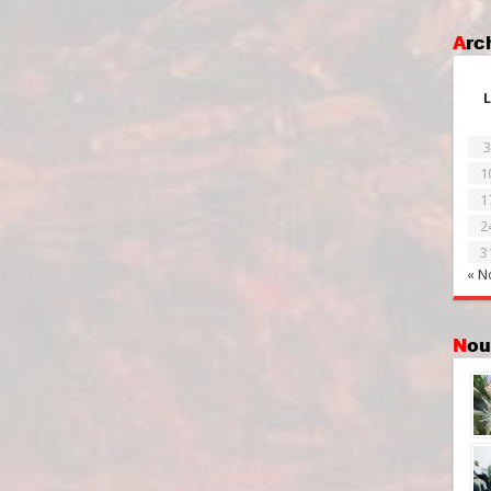
Ar
L
3
1
1
2
3
« N
No