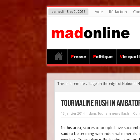
Aide
Rédaction
Con
samedi , 8 août 2026
Presse
Politique
Vie quot
This is a remote village on the edge of National
Tourmaline rush in Ambato
13 janvier 2014
dans
Tourism news flash
Com
In this area, scores of people have succumb
said to be teeming with industrial minerals a
jewelers, Tourmaline is the leading commodity.