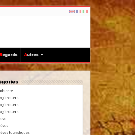
Regards
Autres
tégories
mbiente
og'trotters
og'trotters
og'trotters
reve
rèves
èves touristiques