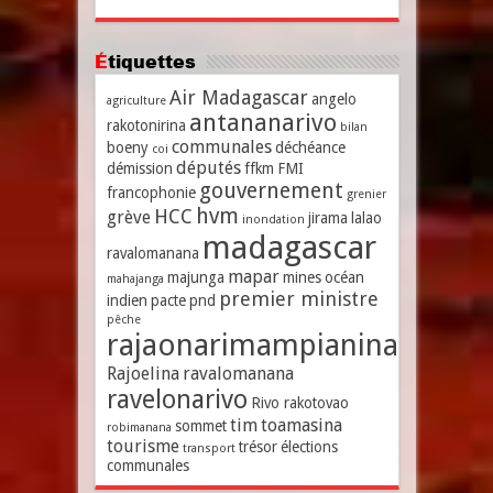
Étiquettes
Air Madagascar
angelo
agriculture
antananarivo
rakotonirina
bilan
communales
boeny
déchéance
coi
députés
démission
ffkm
FMI
gouvernement
francophonie
grenier
hvm
HCC
grève
jirama
lalao
inondation
madagascar
ravalomanana
mapar
majunga
mines
océan
mahajanga
premier ministre
indien
pacte
pnd
pêche
rajaonarimampianina
Rajoelina
ravalomanana
ravelonarivo
Rivo rakotovao
tim
toamasina
sommet
robimanana
tourisme
trésor
élections
transport
communales