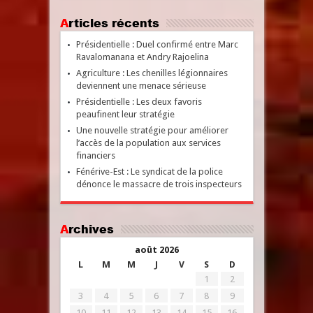
Articles récents
Présidentielle : Duel confirmé entre Marc
Ravalomanana et Andry Rajoelina
Agriculture : Les chenilles légionnaires
deviennent une menace sérieuse
Présidentielle : Les deux favoris
peaufinent leur stratégie
Une nouvelle stratégie pour améliorer
l’accès de la population aux services
financiers
Fénérive-Est : Le syndicat de la police
dénonce le massacre de trois inspecteurs
Archives
août 2026
L
M
M
J
V
S
D
1
2
3
4
5
6
7
8
9
10
11
12
13
14
15
16