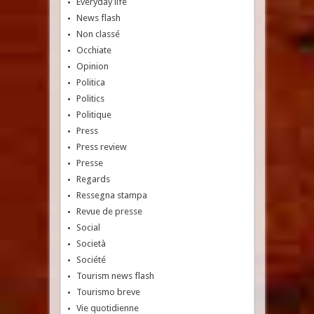
Everyday life
News flash
Non classé
Occhiate
Opinion
Politica
Politics
Politique
Press
Press review
Presse
Regards
Ressegna stampa
Revue de presse
Social
Società
Société
Tourism news flash
Tourismo breve
Vie quotidienne