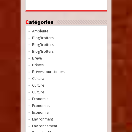
Catégories
Ambiente
Blog'trotters
Blog'trotters
Blog'trotters
Breve
Brèves
Brèves touristiques
Cultura
Culture
Culture
Economia
Economics
Economie
Environment
Environnement