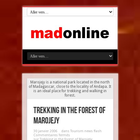
Marojejy is a national park located in the north
of Madagascar, close to the locality of Andapa. It
is an ideal place for trekking and walking in
forest.
Trekking in the forest of
Marojejy
30 janvier 2006
dans
Tourism news flash
Commentaires fermés
sur Trekking in the forest of Marojejy