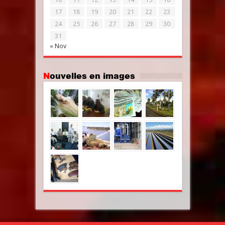
17
18
19
20
21
22
23
24
25
26
27
28
29
30
31
« Nov
Nouvelles en images