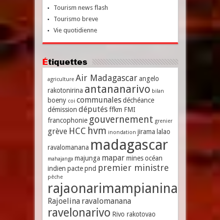
Tourism news flash
Tourismo breve
Vie quotidienne
Étiquettes
Air Madagascar
angelo
agriculture
antananarivo
rakotonirina
bilan
communales
boeny
déchéance
coi
députés
démission
ffkm
FMI
gouvernement
francophonie
grenier
hvm
HCC
grève
jirama
lalao
inondation
madagascar
ravalomanana
mapar
majunga
mines
océan
mahajanga
premier ministre
indien
pacte
pnd
pêche
rajaonarimampianina
Rajoelina
ravalomanana
ravelonarivo
Rivo rakotovao