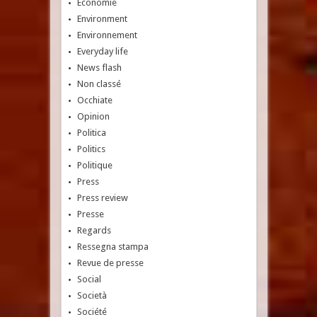
Economie
Environment
Environnement
Everyday life
News flash
Non classé
Occhiate
Opinion
Politica
Politics
Politique
Press
Press review
Presse
Regards
Ressegna stampa
Revue de presse
Social
Società
Société