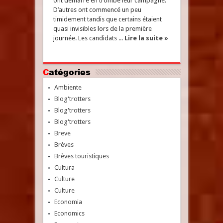
ont démarré en trombe leur campagne.
D’autres ont commencé un peu
timidement tandis que certains étaient
quasi invisibles lors de la première
journée. Les candidats ...
Lire la suite »
Catégories
Ambiente
Blog'trotters
Blog'trotters
Blog'trotters
Breve
Brèves
Brèves touristiques
Cultura
Culture
Culture
Economia
Economics