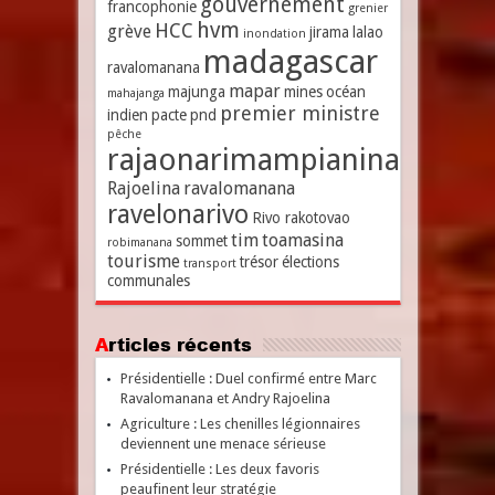
gouvernement
francophonie
grenier
hvm
HCC
grève
jirama
lalao
inondation
madagascar
ravalomanana
mapar
majunga
mines
océan
mahajanga
premier ministre
indien
pacte
pnd
pêche
rajaonarimampianina
Rajoelina
ravalomanana
ravelonarivo
Rivo rakotovao
tim
toamasina
sommet
robimanana
tourisme
trésor
élections
transport
communales
Articles récents
Présidentielle : Duel confirmé entre Marc
Ravalomanana et Andry Rajoelina
Agriculture : Les chenilles légionnaires
deviennent une menace sérieuse
Présidentielle : Les deux favoris
peaufinent leur stratégie