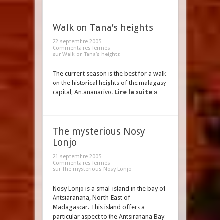
Walk on Tana’s heights
22 septembre 2005
Commentaires fermés
sur Walk on Tana’s heights
The current season is the best for a walk
on the historical heights of the malagasy
capital, Antananarivo.
Lire la suite »
The mysterious Nosy
Lonjo
21 septembre 2005
Commentaires fermés
sur The mysterious Nosy Lonjo
Nosy Lonjo is a small island in the bay of
Antsiaranana, North-East of
Madagascar. This island offers a
particular aspect to the Antsiranana Bay.