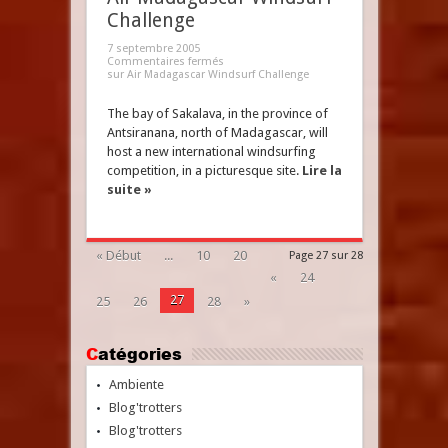
Challenge
7 septembre 2005
Commentaires fermés
sur Air Madagascar Windsurf Challenge
The bay of Sakalava, in the province of
Antsiranana, north of Madagascar, will
host a new international windsurfing
competition, in a picturesque site.
Lire la
suite »
« Début
...
10
20
Page 27 sur 28
«
24
27
25
26
28
»
Catégories
Ambiente
Blog'trotters
Blog'trotters