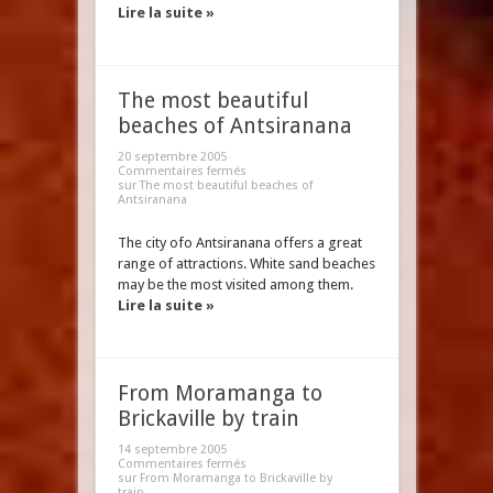
Lire la suite »
The most beautiful
beaches of Antsiranana
20 septembre 2005
Commentaires fermés
sur The most beautiful beaches of
Antsiranana
The city ofo Antsiranana offers a great
range of attractions. White sand beaches
may be the most visited among them.
Lire la suite »
From Moramanga to
Brickaville by train
14 septembre 2005
Commentaires fermés
sur From Moramanga to Brickaville by
train