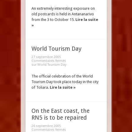
An extremely interesting exposure on
old postcards is held in Antananarivo
from the 3 to October 15.
Lire la suite
»
World Tourism Day
27 septembre 2005
Commentaires fermés
sur World Tourism Day
The official celebration of the World
Tourism Day took place today in the city
of Toliara.
Lire la suite »
On the East coast, the
RN5 is to be repaired
26 septembre 2005
Commentaires fermés