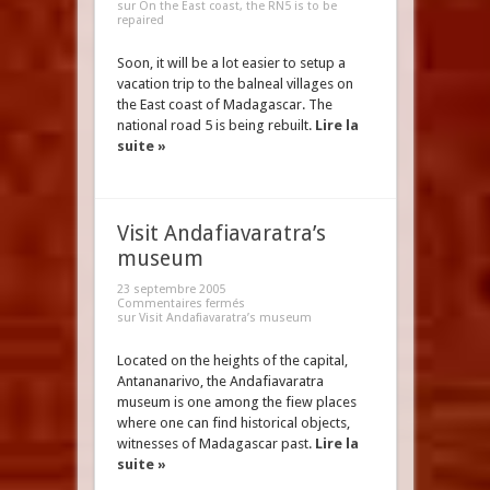
sur On the East coast, the RN5 is to be
repaired
Soon, it will be a lot easier to setup a
vacation trip to the balneal villages on
the East coast of Madagascar. The
national road 5 is being rebuilt.
Lire la
suite »
Visit Andafiavaratra’s
museum
23 septembre 2005
Commentaires fermés
sur Visit Andafiavaratra’s museum
Located on the heights of the capital,
Antananarivo, the Andafiavaratra
museum is one among the fiew places
where one can find historical objects,
witnesses of Madagascar past.
Lire la
suite »