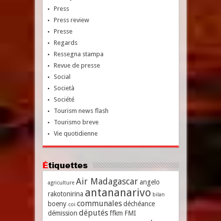
Press
Press review
Presse
Regards
Ressegna stampa
Revue de presse
Social
Società
Société
Tourism news flash
Tourismo breve
Vie quotidienne
Étiquettes
Air Madagascar
angelo
agriculture
antananarivo
rakotonirina
bilan
communales
boeny
déchéance
coi
députés
démission
ffkm
FMI