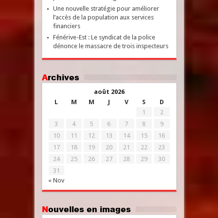
Une nouvelle stratégie pour améliorer
l’accès de la population aux services
financiers
Fénérive-Est : Le syndicat de la police
dénonce le massacre de trois inspecteurs
Archives
août 2026
L
M
M
J
V
S
D
1
2
3
4
5
6
7
8
9
10
11
12
13
14
15
16
17
18
19
20
21
22
23
24
25
26
27
28
29
30
31
« Nov
Nouvelles en images