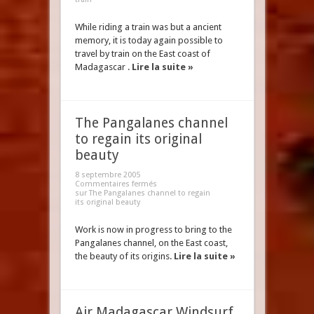
While riding a train was but a ancient
memory, it is today again possible to
travel by train on the East coast of
Madagascar .
Lire la suite »
The Pangalanes channel
to regain its original
beauty
8 septembre 2005
Commentaires fermés
sur The Pangalanes channel to regain
its original beauty
Work is now in progress to bring to the
Pangalanes channel, on the East coast,
the beauty of its origins.
Lire la suite »
Air Madagascar Windsurf