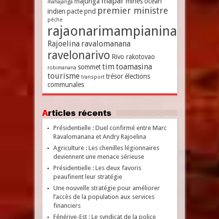
mapar
majunga
mines
océan
mahajanga
premier ministre
indien
pacte
pnd
pêche
rajaonarimampianina
Rajoelina
ravalomanana
ravelonarivo
Rivo rakotovao
tim
toamasina
sommet
robimanana
tourisme
trésor
élections
transport
communales
Articles récents
Présidentielle : Duel confirmé entre Marc
Ravalomanana et Andry Rajoelina
Agriculture : Les chenilles légionnaires
deviennent une menace sérieuse
Présidentielle : Les deux favoris
peaufinent leur stratégie
Une nouvelle stratégie pour améliorer
l’accès de la population aux services
financiers
Fénérive-Est : Le syndicat de la police