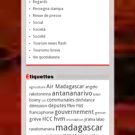
Regards
Ressegna stampa
Revue de presse
Social
Società
Société
Tourism news flash
Tourismo breve
Vie quotidienne
Étiquettes
Air Madagascar
angelo
agriculture
antananarivo
rakotonirina
bilan
communales
boeny
déchéance
coi
députés
démission
ffkm
FMI
gouvernement
francophonie
grenier
hvm
HCC
grève
jirama
lalao
inondation
madagascar
ravalomanana