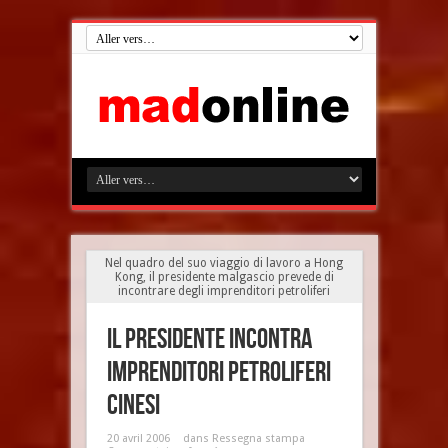
Nel quadro del suo viaggio di lavoro a Hong
Kong, il presidente malgascio prevede di
incontrare degli imprenditori petroliferi
Il presidente incontra
imprenditori petroliferi
cinesi
20 avril 2006
dans
Ressegna stampa