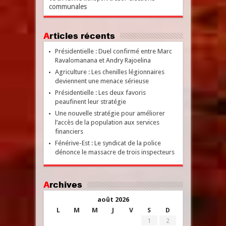
communales
Articles récents
Présidentielle : Duel confirmé entre Marc
Ravalomanana et Andry Rajoelina
Agriculture : Les chenilles légionnaires
deviennent une menace sérieuse
Présidentielle : Les deux favoris
peaufinent leur stratégie
Une nouvelle stratégie pour améliorer
l’accès de la population aux services
financiers
Fénérive-Est : Le syndicat de la police
dénonce le massacre de trois inspecteurs
Archives
août 2026
L
M
M
J
V
S
D
1
2