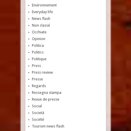
Environnement
Everyday life
News flash
Non classé
Occhiate
Opinion
Politica
Politics
Politique
Press
Press review
Presse
Regards
Ressegna stampa
Revue de presse
Social
Società
Société
Tourism news flash