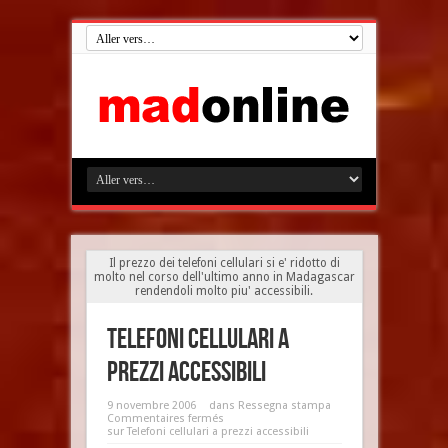
Il prezzo dei telefoni cellulari si e' ridotto di
molto nel corso dell'ultimo anno in Madagascar
rendendoli molto piu' accessibili.
Telefoni cellulari a
prezzi accessibili
9 novembre 2006
dans
Ressegna stampa
Commentaires fermés
sur Telefoni cellulari a prezzi accessibili