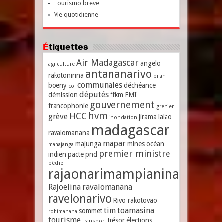
Tourismo breve
Vie quotidienne
Étiquettes
Air Madagascar
angelo
agriculture
antananarivo
rakotonirina
bilan
communales
boeny
déchéance
coi
députés
démission
ffkm
FMI
gouvernement
francophonie
grenier
hvm
HCC
grève
jirama
lalao
inondation
madagascar
ravalomanana
mapar
majunga
mines
océan
mahajanga
premier ministre
indien
pacte
pnd
pêche
rajaonarimampianina
Rajoelina
ravalomanana
ravelonarivo
Rivo rakotovao
tim
toamasina
sommet
robimanana
tourisme
trésor
élections
transport