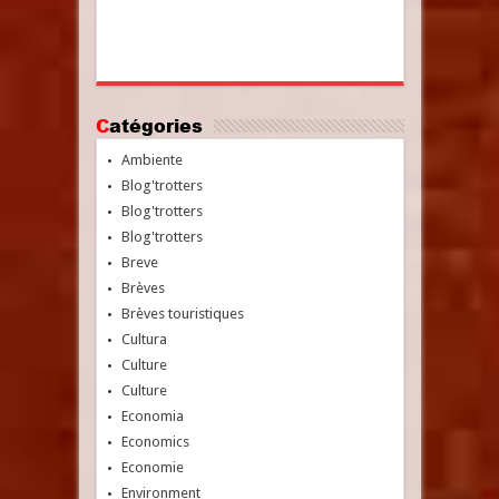
Catégories
Ambiente
Blog'trotters
Blog'trotters
Blog'trotters
Breve
Brèves
Brèves touristiques
Cultura
Culture
Culture
Economia
Economics
Economie
Environment