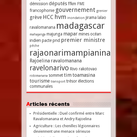
députés
démission
ffkm
FMI
gouvernement
francophonie
grenier
hvm
HCC
grève
jirama
lalao
inondation
madagascar
ravalomanana
mapar
majunga
mines
océan
mahajanga
premier ministre
indien
pacte
pnd
pêche
rajaonarimampianina
Rajoelina
ravalomanana
ravelonarivo
Rivo rakotovao
tim
toamasina
sommet
robimanana
tourisme
trésor
élections
transport
communales
Articles récents
Présidentielle : Duel confirmé entre Marc
Ravalomanana et Andry Rajoelina
Agriculture : Les chenilles légionnaires
deviennent une menace sérieuse