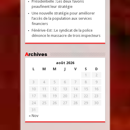
Présidentielle : Les deux favoris
peaufinent leur stratégie
Une nouvelle stratégie pour améliorer
l’accès de la population aux services
financiers
Fénérive-Est : Le syndicat de la police
dénonce le massacre de trois inspecteurs
Archives
août 2026
L
M
M
J
V
S
D
1
2
3
4
5
6
7
8
9
10
11
12
13
14
15
16
17
18
19
20
21
22
23
24
25
26
27
28
29
30
31
« Nov