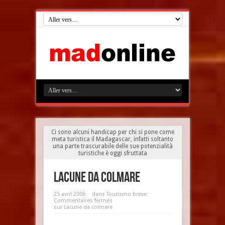
Ci sono alcuni handicap per chi si pone come
meta turistica il Madagascar, infatti soltanto
una parte trascurabile delle sue potenzialità
turistiche è oggi sfruttata
Lacune da colmare
25 avril 2006
dans
Tourismo breve
Commentaires fermés
sur Lacune da colmare