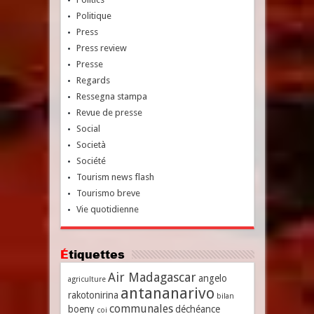
Politique
Press
Press review
Presse
Regards
Ressegna stampa
Revue de presse
Social
Società
Société
Tourism news flash
Tourismo breve
Vie quotidienne
Étiquettes
Air Madagascar
angelo
agriculture
antananarivo
rakotonirina
bilan
communales
boeny
déchéance
coi