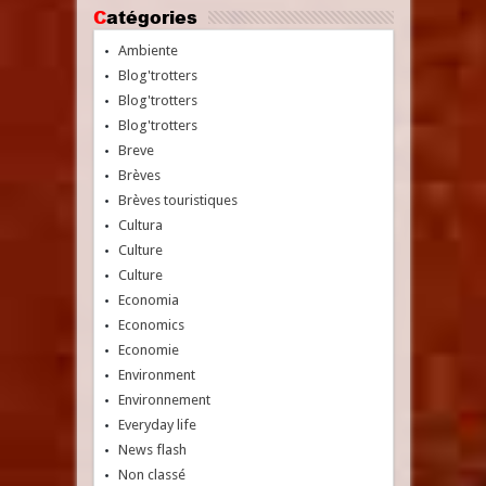
Catégories
Ambiente
Blog'trotters
Blog'trotters
Blog'trotters
Breve
Brèves
Brèves touristiques
Cultura
Culture
Culture
Economia
Economics
Economie
Environment
Environnement
Everyday life
News flash
Non classé