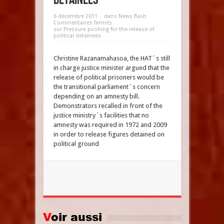
6 décembre 2011
dans
News flash
Commentaires fermés
sur Pressure pushing for the release of
political detainees
Christine Razanamahasoa, the HAT´s still
in charge justice minister argued that the
release of political prisoners would be
the transitional parliament´s concern
depending on an amnesty bill.
Demonstrators recalled in front of the
justice ministry´s facilities that no
amnesty was required in 1972 and 2009
in order to release figures detained on
political ground
Voir aussi