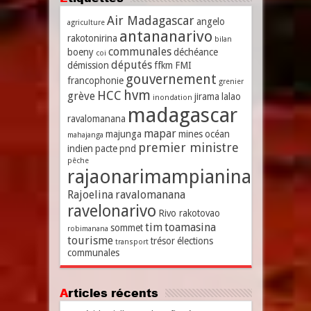
Air Madagascar
angelo
agriculture
antananarivo
rakotonirina
bilan
communales
boeny
déchéance
coi
députés
démission
ffkm
FMI
gouvernement
francophonie
grenier
hvm
HCC
grève
jirama
lalao
inondation
madagascar
ravalomanana
mapar
majunga
mines
océan
mahajanga
premier ministre
indien
pacte
pnd
pêche
rajaonarimampianina
Rajoelina
ravalomanana
ravelonarivo
Rivo rakotovao
tim
toamasina
sommet
robimanana
tourisme
trésor
élections
transport
communales
Articles récents