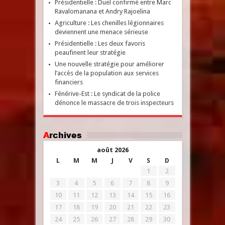
Présidentielle : Duel confirmé entre Marc
Ravalomanana et Andry Rajoelina
Agriculture : Les chenilles légionnaires
deviennent une menace sérieuse
Présidentielle : Les deux favoris
peaufinent leur stratégie
Une nouvelle stratégie pour améliorer
l’accès de la population aux services
financiers
Fénérive-Est : Le syndicat de la police
dénonce le massacre de trois inspecteurs
Archives
août 2026
L
M
M
J
V
S
D
1
2
3
4
5
6
7
8
9
10
11
12
13
14
15
16
17
18
19
20
21
22
23
24
25
26
27
28
29
30