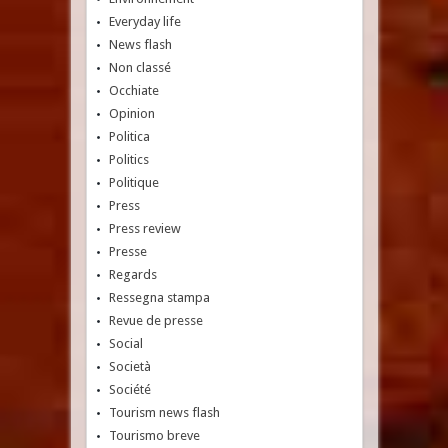
Everyday life
News flash
Non classé
Occhiate
Opinion
Politica
Politics
Politique
Press
Press review
Presse
Regards
Ressegna stampa
Revue de presse
Social
Società
Société
Tourism news flash
Tourismo breve