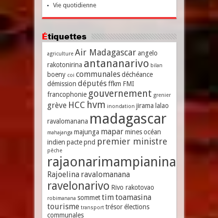
Vie quotidienne
Étiquettes
Air Madagascar
angelo
agriculture
antananarivo
rakotonirina
bilan
communales
boeny
déchéance
coi
députés
démission
ffkm
FMI
gouvernement
francophonie
grenier
hvm
HCC
grève
jirama
lalao
inondation
madagascar
ravalomanana
mapar
majunga
mines
océan
mahajanga
premier ministre
indien
pacte
pnd
pêche
rajaonarimampianina
Rajoelina
ravalomanana
ravelonarivo
Rivo rakotovao
tim
toamasina
sommet
robimanana
tourisme
trésor
élections
transport
communales