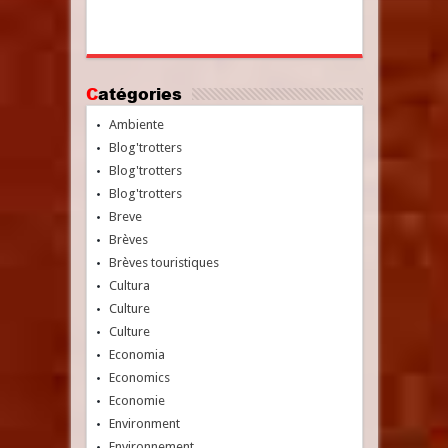
Catégories
Ambiente
Blog'trotters
Blog'trotters
Blog'trotters
Breve
Brèves
Brèves touristiques
Cultura
Culture
Culture
Economia
Economics
Economie
Environment
Environnement