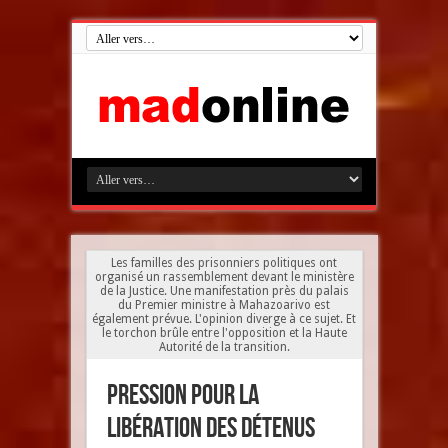
Les familles des prisonniers politiques ont
organisé un rassemblement devant le ministère
de la Justice. Une manifestation près du palais
du Premier ministre à Mahazoarivo est
également prévue. L'opinion diverge à ce sujet. Et
le torchon brûle entre l'opposition et la Haute
Autorité de la transition.
Pression pour la
libération des détenus