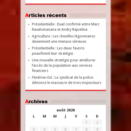
Articles récents
Présidentielle : Duel confirmé entre Marc
Ravalomanana et Andry Rajoelina
Agriculture : Les chenilles légionnaires
deviennent une menace sérieuse
Présidentielle : Les deux favoris
peaufinent leur stratégie
Une nouvelle stratégie pour améliorer
l’accès de la population aux services
financiers
Fénérive-Est : Le syndicat de la police
dénonce le massacre de trois inspecteurs
Archives
août 2026
L
M
M
J
V
S
D
1
2
3
4
5
6
7
8
9