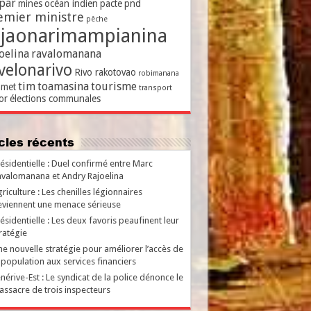
par
mines
océan indien
pacte
pnd
emier ministre
pêche
ajaonarimampianina
oelina
ravalomanana
velonarivo
Rivo rakotovao
robimanana
tim
toamasina
tourisme
met
transport
or
élections communales
ticles récents
ésidentielle : Duel confirmé entre Marc
valomanana et Andry Rajoelina
riculture : Les chenilles légionnaires
viennent une menace sérieuse
ésidentielle : Les deux favoris peaufinent leur
ratégie
e nouvelle stratégie pour améliorer l’accès de
 population aux services financiers
nérive-Est : Le syndicat de la police dénonce le
ssacre de trois inspecteurs