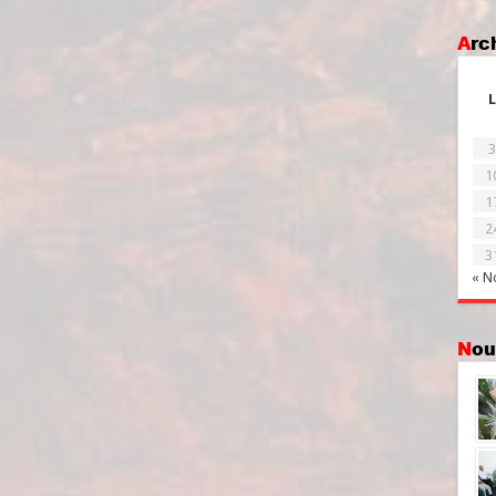
Ar
L
3
1
1
2
3
« N
No