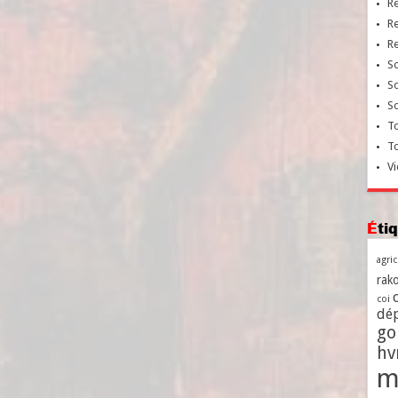
R
R
R
So
So
So
To
T
Vi
Ét
agri
rako
coi
dé
go
h
m