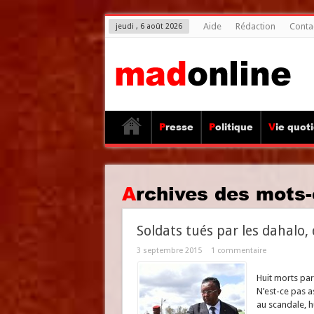
Aide
Rédaction
Conta
jeudi , 6 août 2026
Presse
Politique
Vie quot
Archives des mots-
Soldats tués par les dahalo,
3 septembre 2015
1 commentaire
Huit morts pa
N’est-ce pas a
au scandale, h