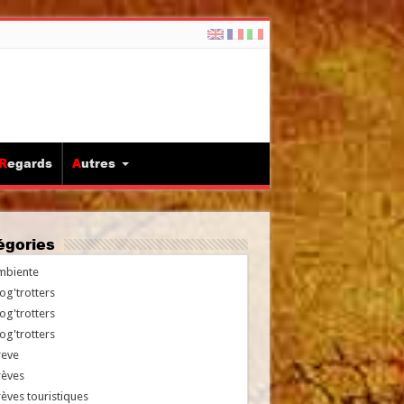
Regards
Autres
tégories
mbiente
og'trotters
og'trotters
og'trotters
reve
rèves
èves touristiques