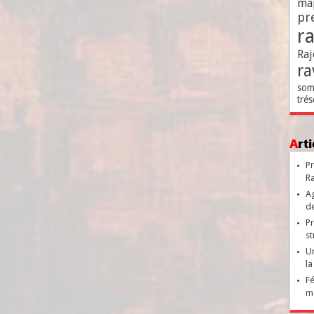
ma
pr
r
Raj
ra
som
trés
Ar
Pr
Ra
Ag
de
Pr
st
Un
la
Fé
ma