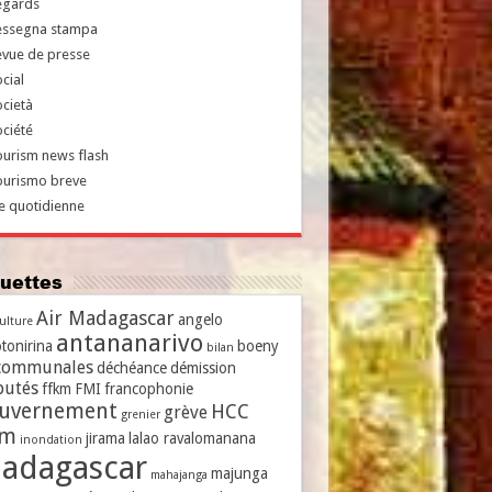
egards
essegna stampa
evue de presse
cial
cietà
ciété
urism news flash
ourismo breve
e quotidienne
iquettes
Air Madagascar
angelo
culture
antananarivo
tonirina
boeny
bilan
communales
déchéance
démission
putés
ffkm
FMI
francophonie
uvernement
HCC
grève
grenier
vm
jirama
lalao ravalomanana
inondation
adagascar
majunga
mahajanga