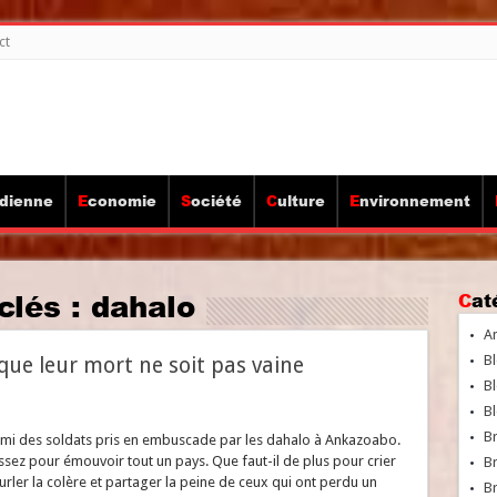
ct
idienne
Economie
Société
Culture
Environnement
clés :
dahalo
Ca
A
Bl
 que leur mort ne soit pas vaine
Bl
Bl
B
rmi des soldats pris en embuscade par les dahalo à Ankazoabo.
ssez pour émouvoir tout un pays. Que faut-il de plus pour crier
B
urler la colère et partager la peine de ceux qui ont perdu un
Br