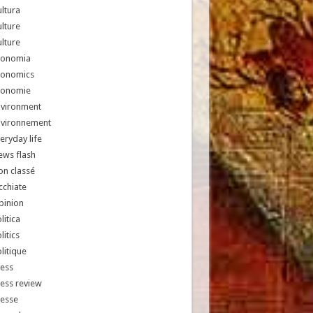
ltura
lture
lture
conomia
conomics
conomie
nvironment
nvironnement
eryday life
ews flash
n classé
chiate
pinion
litica
litics
litique
ess
ess review
resse