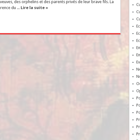
 veuves, des orphelins et des parents privés de leur brave fils. La
Cu
érence du ...
Lire la suite »
Cu
Cu
E
E
E
E
E
Ev
N
No
Oc
O
Po
Po
Po
Pr
Pr
P