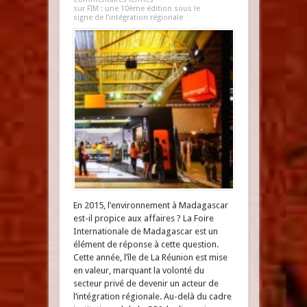
sur FIM : une 10ème édition sous le
signe de l’intégration régionale
En 2015, l’environnement à Madagascar
est-il propice aux affaires ? La Foire
Internationale de Madagascar est un
élément de réponse à cette question.
Cette année, l’île de La Réunion est mise
en valeur, marquant la volonté du
secteur privé de devenir un acteur de
l’intégration régionale. Au-delà du cadre