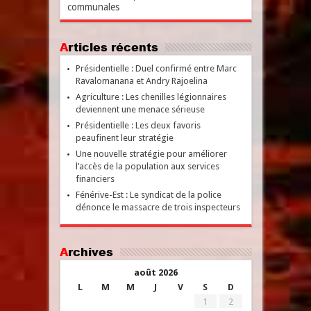
communales
Articles récents
Présidentielle : Duel confirmé entre Marc
Ravalomanana et Andry Rajoelina
Agriculture : Les chenilles légionnaires
deviennent une menace sérieuse
Présidentielle : Les deux favoris
peaufinent leur stratégie
Une nouvelle stratégie pour améliorer
l’accès de la population aux services
financiers
Fénérive-Est : Le syndicat de la police
dénonce le massacre de trois inspecteurs
Archives
août 2026
L
M
M
J
V
S
D
1
2