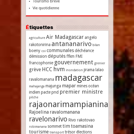
Tourismo breve
Vie quotidienne
Étiquettes
Air Madagascar
angelo
agriculture
antananarivo
rakotonirina
bilan
communales
boeny
déchéance
coi
députés
démission
ffkm
FMI
gouvernement
francophonie
grenier
hvm
HCC
grève
jirama
lalao
inondation
madagascar
ravalomanana
mapar
majunga
mines
océan
mahajanga
premier ministre
indien
pacte
pnd
pêche
rajaonarimampianina
Rajoelina
ravalomanana
ravelonarivo
Rivo rakotovao
tim
toamasina
sommet
robimanana
tourisme
trésor
élections
transport