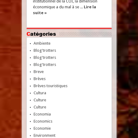
institutionnel de la COI, la dimension
économique a du mal à se ...
Lire la
suite »
Catégories
Ambiente
Blog'trotters
Blog'trotters
Blog'trotters
Breve
Brèves
Brèves touristiques
Cultura
Culture
Culture
Economia
Economics
Economie
Environment