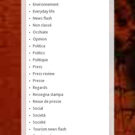
Environnement
Everyday life
News flash
Non classé
Occhiate
Opinion
Politica
Politics
Politique
Press
Press review
Presse
Regards
Ressegna stampa
Revue de presse
Social
Società
Société
Tourism news flash