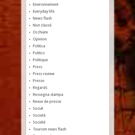
Environnement
Everyday life
News flash
Non classé
Occhiate
Opinion
Politica
Politics
Politique
Press
Press review
Presse
Regards
Ressegna stampa
Revue de presse
Social
Società
Société
Tourism news flash