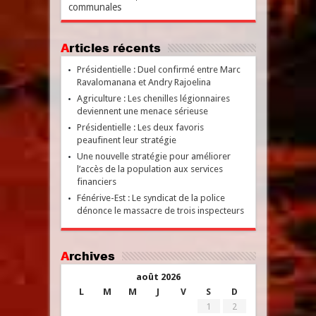
communales
Articles récents
Présidentielle : Duel confirmé entre Marc
Ravalomanana et Andry Rajoelina
Agriculture : Les chenilles légionnaires
deviennent une menace sérieuse
Présidentielle : Les deux favoris
peaufinent leur stratégie
Une nouvelle stratégie pour améliorer
l’accès de la population aux services
financiers
Fénérive-Est : Le syndicat de la police
dénonce le massacre de trois inspecteurs
Archives
août 2026
L
M
M
J
V
S
D
1
2