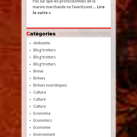
Pas sûr que les professionnels de la
marine marchande ne l’avertissent ...
Lire
la suite »
Catégories
Ambiente
Blog'trotters
Blog'trotters
Blog'trotters
Breve
Brèves
Brèves touristiques
Cultura
Culture
Culture
Economia
Economics
Economie
Environment