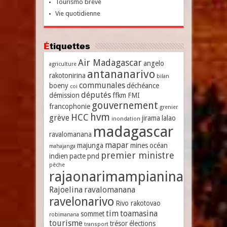
Tourismo breve
Vie quotidienne
Étiquettes
Air Madagascar
angelo
agriculture
antananarivo
rakotonirina
bilan
communales
boeny
déchéance
coi
députés
démission
ffkm
FMI
gouvernement
francophonie
grenier
hvm
HCC
grève
jirama
lalao
inondation
madagascar
ravalomanana
mapar
majunga
mines
océan
mahajanga
premier ministre
indien
pacte
pnd
pêche
rajaonarimampianina
Rajoelina
ravalomanana
ravelonarivo
Rivo rakotovao
tim
toamasina
sommet
robimanana
tourisme
trésor
élections
transport