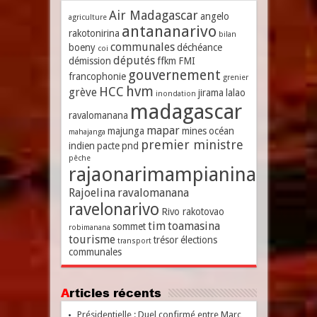
Air Madagascar
angelo
agriculture
antananarivo
rakotonirina
bilan
communales
boeny
déchéance
coi
députés
démission
ffkm
FMI
gouvernement
francophonie
grenier
hvm
HCC
grève
jirama
lalao
inondation
madagascar
ravalomanana
mapar
majunga
mines
océan
mahajanga
premier ministre
indien
pacte
pnd
pêche
rajaonarimampianina
Rajoelina
ravalomanana
ravelonarivo
Rivo rakotovao
tim
toamasina
sommet
robimanana
tourisme
trésor
élections
transport
communales
Articles récents
Présidentielle : Duel confirmé entre Marc