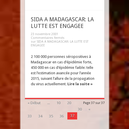
SIDA A MADAGASCAR: LA
LUTTE EST ENGAGEE
23 novembre 2001
Commentaires fermés
sur SIDA A MADAGASCAR: LA LUTTE EST
ENGAGEE
2 100 000 personnes séropositives à
Madagascar en cas d’épidémie forte,
450 000 en cas d’épidémie faible: telle
est l’estimation avancée pour l’année
2015, suivant l’allure de la propagation
du virus actuellement.
Lire la suite »
« Début
...
10
20
Page 37 sur 37
30
«
37
33
34
35
36