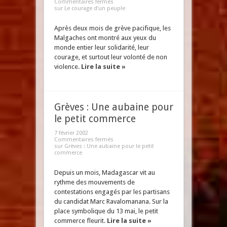
Commentaires fermés
sur Le courage d’un peuple
Après deux mois de grève pacifique, les
Malgaches ont montré aux yeux du
monde entier leur solidarité, leur
courage, et surtout leur volonté de non
violence.
Lire la suite »
Grèves : Une aubaine pour
le petit commerce
7 février 2002
Commentaires fermés
sur Grèves : Une aubaine pour le petit
commerce
Depuis un mois, Madagascar vit au
rythme des mouvements de
contestations engagés par les partisans
du candidat Marc Ravalomanana. Sur la
place symbolique du 13 mai, le petit
commerce fleurit.
Lire la suite »