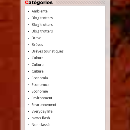
Catégories
Ambiente
Blog'trotters
Blog'trotters
Blog'trotters
Breve
Brèves
Brèves touristiques
Cultura
Culture
Culture
Economia
Economics
Economie
Environment
Environnement
Everyday life
News flash
Non classé