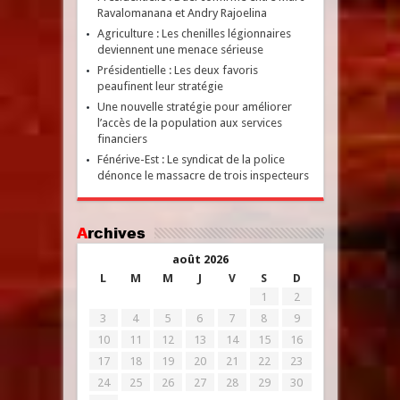
Ravalomanana et Andry Rajoelina
Agriculture : Les chenilles légionnaires
deviennent une menace sérieuse
Présidentielle : Les deux favoris
peaufinent leur stratégie
Une nouvelle stratégie pour améliorer
l’accès de la population aux services
financiers
Fénérive-Est : Le syndicat de la police
dénonce le massacre de trois inspecteurs
Archives
août 2026
L
M
M
J
V
S
D
1
2
3
4
5
6
7
8
9
10
11
12
13
14
15
16
17
18
19
20
21
22
23
24
25
26
27
28
29
30