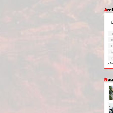
Ar
L
3
1
1
2
3
« N
No