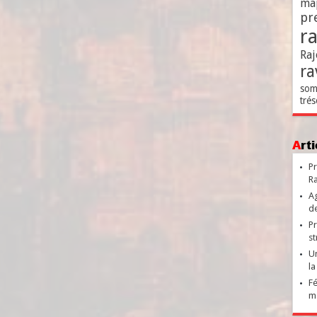
ma
pr
r
Raj
ra
som
trés
Ar
Pr
Ra
Ag
de
Pr
st
Un
la
Fé
ma