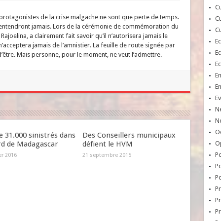
Cu
x protagonistes de la crise malgache ne sont que perte de temps.
Cu
’entendront jamais. Lors de la cérémonie de commémoration du
Cu
 Rajoelina, a clairement fait savoir qu’il n’autorisera jamais le
E
 n’acceptera jamais de l’amnistier. La feuille de route signée par
E
d’être. Mais personne, pour le moment, ne veut l’admettre.
E
E
E
Ev
N
No
Oc
e 31.000 sinistrés dans
Des Conseillers municipaux
rd de Madagascar
défient le HVM
O
Po
er 2016
21 septembre 2015
Po
Po
Pr
Pr
P