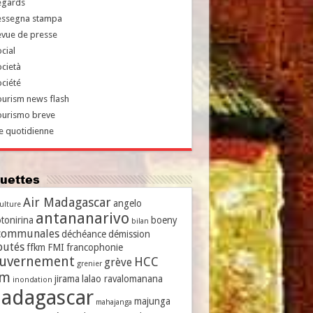
egards
essegna stampa
evue de presse
cial
cietà
ciété
urism news flash
ourismo breve
e quotidienne
iquettes
Air Madagascar
angelo
culture
antananarivo
tonirina
boeny
bilan
communales
déchéance
démission
putés
ffkm
FMI
francophonie
uvernement
HCC
grève
grenier
vm
jirama
lalao ravalomanana
inondation
adagascar
majunga
mahajanga