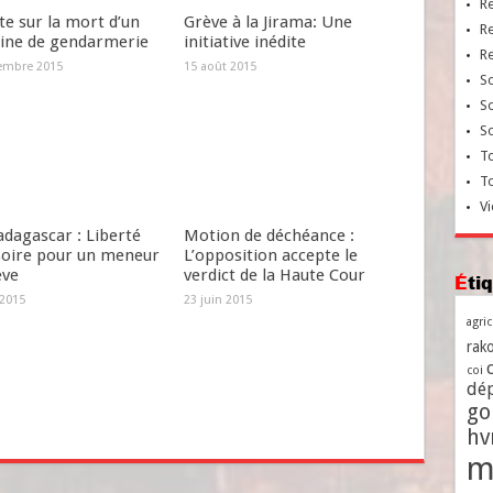
R
e sur la mort d’un
Grève à la Jirama: Une
R
aine de gendarmerie
initiative inédite
R
embre 2015
15 août 2015
So
So
So
To
T
Vi
dagascar : Liberté
Motion de déchéance :
soire pour un meneur
L’opposition accepte le
ève
verdict de la Haute Cour
Ét
 2015
23 juin 2015
agri
rako
coi
dé
go
h
m