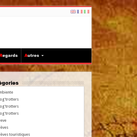
Regards
Autres
tégories
mbiente
og'trotters
og'trotters
og'trotters
reve
rèves
èves touristiques