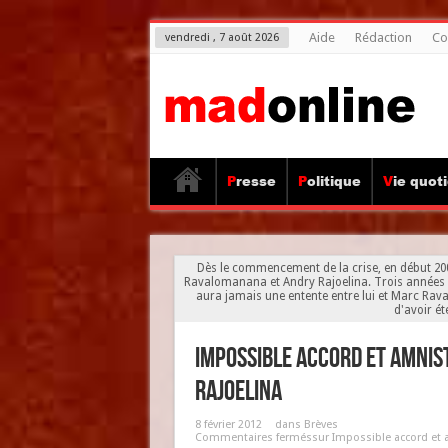
Aide
Rédaction
Co
vendredi , 7 août 2026
Presse
Politique
Vie quot
Dès le commencement de la crise, en début 200
Ravalomanana et Andry Rajoelina. Trois années de c
aura jamais une entente entre lui et Marc Raval
d'avoir ét
Impossible accord et amnis
Rajoelina
8 février 2012
dans
Brèves
Commentaires fermés
sur Impossible accord et 