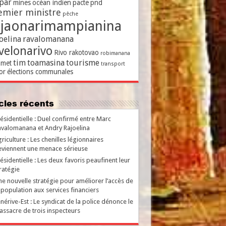
par
mines
océan indien
pacte
pnd
emier ministre
pêche
ajaonarimampianina
oelina
ravalomanana
velonarivo
Rivo rakotovao
robimanana
tim
toamasina
tourisme
met
transport
or
élections communales
ticles récents
ésidentielle : Duel confirmé entre Marc
valomanana et Andry Rajoelina
riculture : Les chenilles légionnaires
viennent une menace sérieuse
ésidentielle : Les deux favoris peaufinent leur
ratégie
e nouvelle stratégie pour améliorer l’accès de
 population aux services financiers
nérive-Est : Le syndicat de la police dénonce le
ssacre de trois inspecteurs