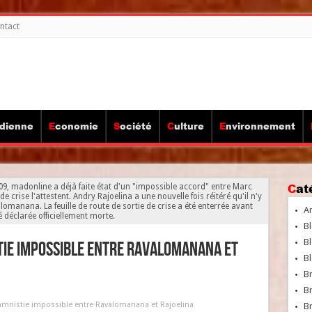
ntact
idienne
Economie
Société
Culture
Environnement
Ca
9, madonline a déjà faite état d'un "impossible accord" entre Marc
rise l'attestent. Andry Rajoelina a une nouvelle fois réitéré qu'il n'y
omanana. La feuille de route de sortie de crise a été enterrée avant
A
é déclarée officiellement morte.
Bl
Bl
tie impossible entre Ravalomanana et
Bl
B
B
amnistie impossible entre Ravalomanana et Rajoelina
Br