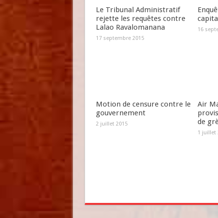
Le Tribunal Administratif
Enquêt
rejette les requêtes contre
capit
Lalao Ravalomanana
16 sept
17 septembre 2015
Motion de censure contre le
Air Ma
gouvernement
provi
de gr
2 juillet 2015
1 juillet