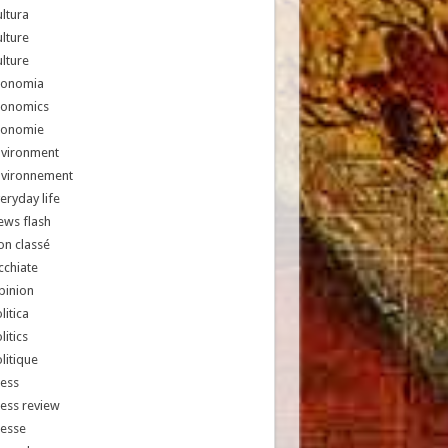
ltura
lture
lture
conomia
conomics
conomie
nvironment
nvironnement
eryday life
ews flash
n classé
chiate
pinion
litica
litics
litique
ess
ess review
resse