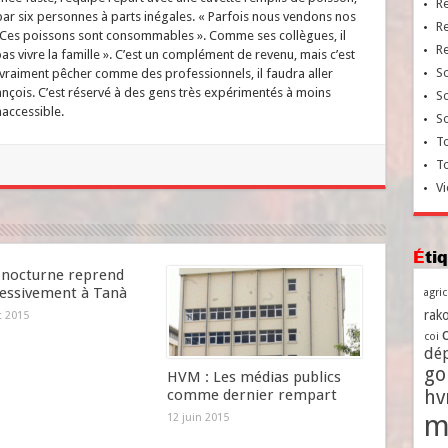
R
 par six personnes à parts inégales. « Parfois nous vendons nos
R
. Ces poissons sont consommables ». Comme ses collègues, il
R
 pas vivre la famille ». C’est un complément de revenu, mais c’est
So
 vraiment pêcher comme des professionnels, il faudra aller
ançois. C’est réservé à des gens très expérimentés à moins
So
naccessible.
So
To
T
Vi
Ét
e nocturne reprend
essivement à Tanà
agri
rako
et 2015
coi
dé
go
HVM : Les médias publics
h
comme dernier rempart
m
12 juin 2015