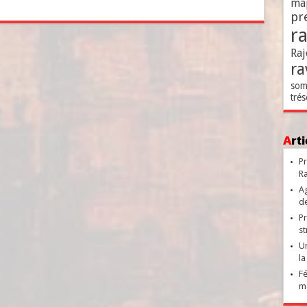
ma
pr
r
Raj
ra
som
trés
Ar
Pr
Ra
Ag
de
Pr
st
Un
la
Fé
ma