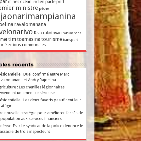
par
mines
océan indien
pacte
pnd
emier ministre
pêche
ajaonarimampianina
oelina
ravalomanana
velonarivo
Rivo rakotovao
robimanana
tim
toamasina
tourisme
met
transport
or
élections communales
ticles récents
ésidentielle : Duel confirmé entre Marc
valomanana et Andry Rajoelina
riculture : Les chenilles légionnaires
viennent une menace sérieuse
ésidentielle : Les deux favoris peaufinent leur
ratégie
e nouvelle stratégie pour améliorer l’accès de
 population aux services financiers
nérive-Est : Le syndicat de la police dénonce le
ssacre de trois inspecteurs