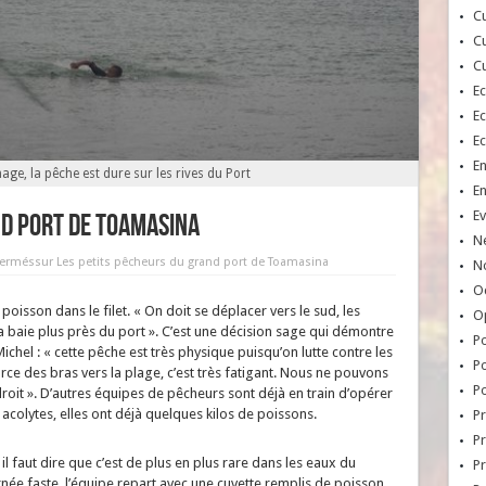
Cu
Cu
Cu
E
E
E
E
nage, la pêche est dure sur les rives du Port
E
Ev
nd port de Toamasina
N
fermés
sur Les petits pêcheurs du grand port de Toamasina
No
Oc
 poisson dans le filet. « On doit se déplacer vers le sud, les
O
 baie plus près du port ». C’est une décision sage qui démontre
Po
chel : « cette pêche est très physique puisqu’on lutte contre les
Po
 force des bras vers la plage, c’est très fatigant. Nous ne pouvons
Po
it ». D’autres équipes de pêcheurs sont déjà en train d’opérer
 acolytes, elles ont déjà quelques kilos de poissons.
Pr
Pr
il faut dire que c’est de plus en plus rare dans les eaux du
P
rnée faste, l’équipe repart avec une cuvette remplis de poisson,