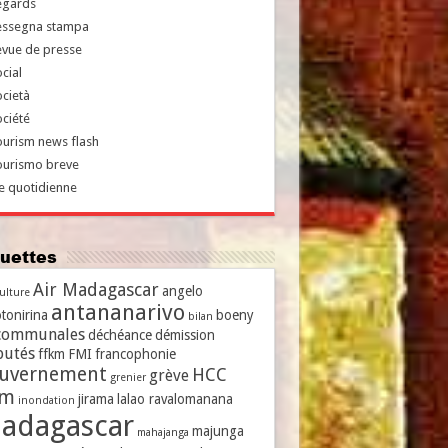
egards
essegna stampa
evue de presse
cial
cietà
ciété
urism news flash
ourismo breve
e quotidienne
iquettes
Air Madagascar
angelo
culture
antananarivo
tonirina
boeny
bilan
communales
déchéance
démission
putés
ffkm
FMI
francophonie
uvernement
HCC
grève
grenier
vm
jirama
lalao ravalomanana
inondation
adagascar
majunga
mahajanga