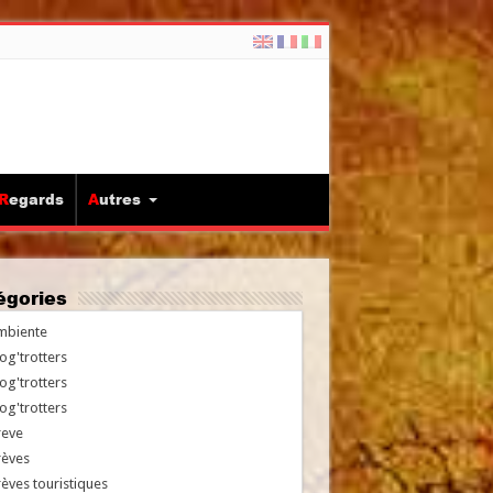
Regards
Autres
tégories
mbiente
og'trotters
og'trotters
og'trotters
reve
rèves
èves touristiques