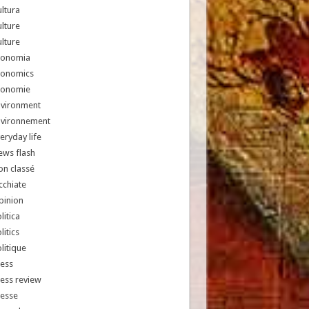
ltura
lture
lture
conomia
conomics
conomie
nvironment
nvironnement
eryday life
ews flash
n classé
chiate
pinion
litica
litics
litique
ess
ess review
resse