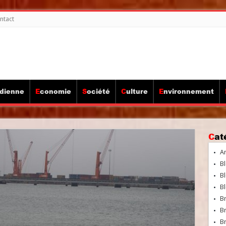
ntact
idienne
Economie
Société
Culture
Environnement
Ca
A
Bl
Bl
Bl
B
B
Br