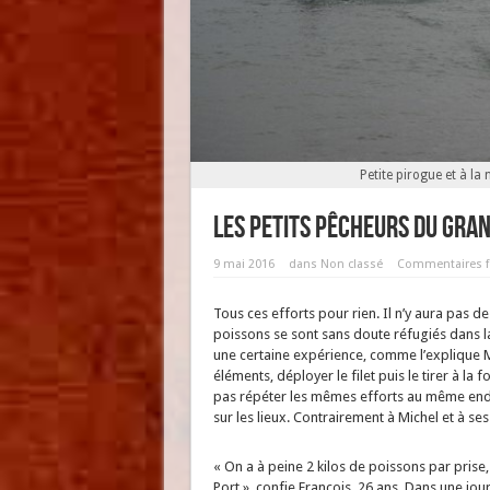
Petite pirogue et à la 
Les petits pêcheurs du gra
9 mai 2016
dans
Non classé
Commentaires 
Tous ces efforts pour rien. Il n’y aura pas de
poissons se sont sans doute réfugiés dans la
une certaine expérience, comme l’explique Mi
éléments, déployer le filet puis le tirer à la
pas répéter les mêmes efforts au même endro
sur les lieux. Contrairement à Michel et à ses
« On a à peine 2 kilos de poissons par prise, 
Port », confie François, 26 ans. Dans une jou