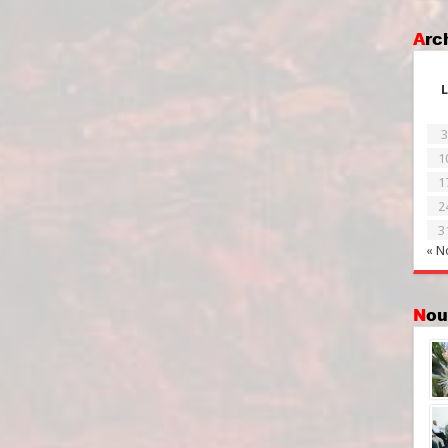
Ar
L
3
1
1
2
3
« N
No