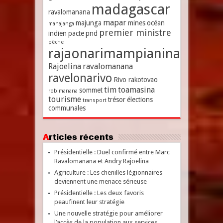
madagascar
ravalomanana
mapar
majunga
mines
océan
mahajanga
premier ministre
indien
pacte
pnd
pêche
rajaonarimampianina
Rajoelina
ravalomanana
ravelonarivo
Rivo rakotovao
tim
toamasina
sommet
robimanana
tourisme
trésor
élections
transport
communales
Articles récents
Présidentielle : Duel confirmé entre Marc
Ravalomanana et Andry Rajoelina
Agriculture : Les chenilles légionnaires
deviennent une menace sérieuse
Présidentielle : Les deux favoris
peaufinent leur stratégie
Une nouvelle stratégie pour améliorer
l’accès de la population aux services