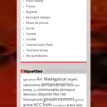
Press review
Presse
Regards
Ressegna stampa
Revue de presse
Social
Società
Société
Tourism news flash
Tourismo breve
Vie quotidienne
Étiquettes
Air Madagascar
angelo
agriculture
antananarivo
rakotonirina
bilan
communales
boeny
déchéance
coi
députés
démission
ffkm
FMI
gouvernement
francophonie
grenier
hvm
HCC
grève
jirama
lalao
inondation