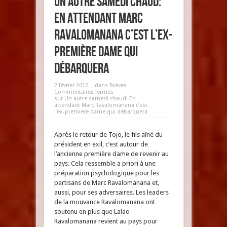
Un autre samedi chaud:
En attendant Marc
Ravalomanana c’est l’ex-
première dame qui
débarquera
2 février 2012
dans
Brèves
Commentaires fermés
sur Un autre samedi chaud: En
attendant Marc Ravalomanana c’est
l’ex-première dame qui débarquera
Après le retour de Tojo, le fils aîné du
président en exil, c’est autour de
l’ancienne première dame de revenir au
pays. Cela ressemble a priori à une
préparation psychologique pour les
partisans de Marc Ravalomanana et,
aussi, pour ses adversaires. Les leaders
de la mouvance Ravalomanana ont
soutenu en plus que Lalao
Ravalomanana revient au pays pour