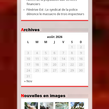
financiers
Fénérive-Est : Le syndicat de la police
dénonce le massacre de trois inspecteurs
Archives
août 2026
L
M
M
J
V
S
D
1
2
3
4
5
6
7
8
9
10
11
12
13
14
15
16
17
18
19
20
21
22
23
24
25
26
27
28
29
30
31
« Nov
Nouvelles en images