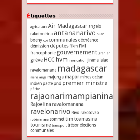
Étiquettes
Air Madagascar
angelo
agriculture
antananarivo
rakotonirina
bilan
communales
boeny
déchéance
coi
députés
démission
ffkm
FMI
gouvernement
francophonie
grenier
hvm
HCC
grève
jirama
lalao
inondation
madagascar
ravalomanana
mapar
majunga
mines
océan
mahajanga
premier ministre
indien
pacte
pnd
pêche
rajaonarimampianina
Rajoelina
ravalomanana
ravelonarivo
Rivo rakotovao
tim
toamasina
sommet
robimanana
tourisme
trésor
élections
transport
communales