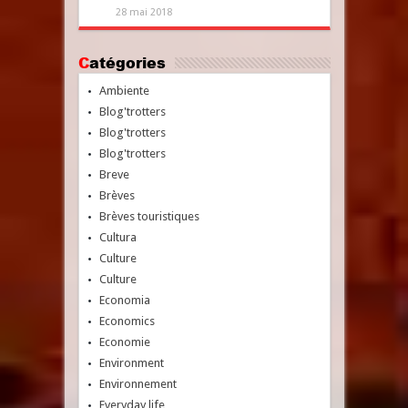
28 mai 2018
Catégories
Ambiente
Blog'trotters
Blog'trotters
Blog'trotters
Breve
Brèves
Brèves touristiques
Cultura
Culture
Culture
Economia
Economics
Economie
Environment
Environnement
Everyday life