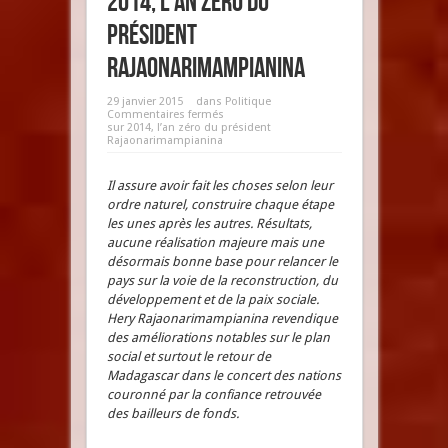
2014, l’an zéro du
président
Rajaonarimampianina
29 janvier 2015
dans
Politique
Commentaires fermés
sur 2014, l’an zéro du président
Rajaonarimampianina
Il assure avoir fait les choses selon leur
ordre naturel, construire chaque étape
les unes après les autres. Résultats,
aucune réalisation majeure mais une
désormais bonne base pour relancer le
pays sur la voie de la reconstruction, du
développement et de la paix sociale.
Hery Rajaonarimampianina revendique
des améliorations notables sur le plan
social et surtout le retour de
Madagascar dans le concert des nations
couronné par la confiance retrouvée
des bailleurs de fonds.