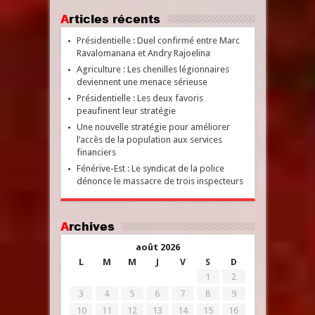
Articles récents
Présidentielle : Duel confirmé entre Marc
Ravalomanana et Andry Rajoelina
Agriculture : Les chenilles légionnaires
deviennent une menace sérieuse
Présidentielle : Les deux favoris
peaufinent leur stratégie
Une nouvelle stratégie pour améliorer
l’accès de la population aux services
financiers
Fénérive-Est : Le syndicat de la police
dénonce le massacre de trois inspecteurs
Archives
août 2026
L
M
M
J
V
S
D
1
2
3
4
5
6
7
8
9
10
11
12
13
14
15
16