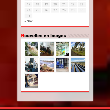
17
18
19
20
21
22
23
24
25
26
27
28
29
30
31
« Nov
Nouvelles en images