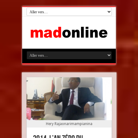
Hery Rajaonarimampianina