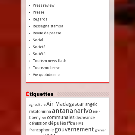
Press review
Presse
Regards
Ressegna stampa
Revue de presse
Social
Società
Société
Tourism news flash
Tourismo breve
Vie quotidienne
Étiquettes
Air Madagascar
angelo
agriculture
antananarivo
rakotonirina
bilan
communales
boeny
déchéance
coi
députés
démission
ffkm
FMI
gouvernement
francophonie
grenier