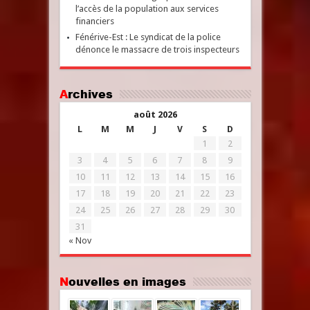
l’accès de la population aux services
financiers
Fénérive-Est : Le syndicat de la police
dénonce le massacre de trois inspecteurs
Archives
août 2026
L
M
M
J
V
S
D
1
2
3
4
5
6
7
8
9
10
11
12
13
14
15
16
17
18
19
20
21
22
23
24
25
26
27
28
29
30
31
« Nov
Nouvelles en images