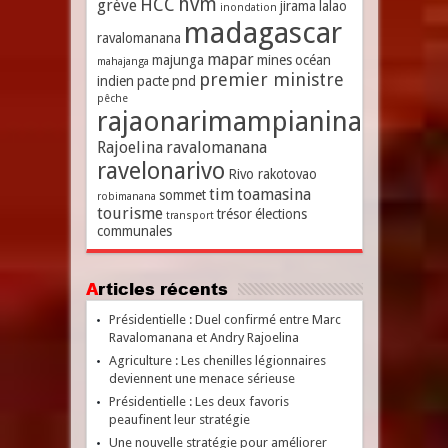
hvm
HCC
grève
jirama
lalao
inondation
madagascar
ravalomanana
mapar
majunga
mines
océan
mahajanga
premier ministre
indien
pacte
pnd
pêche
rajaonarimampianina
Rajoelina
ravalomanana
ravelonarivo
Rivo rakotovao
tim
toamasina
sommet
robimanana
tourisme
trésor
élections
transport
communales
Articles récents
Présidentielle : Duel confirmé entre Marc
Ravalomanana et Andry Rajoelina
Agriculture : Les chenilles légionnaires
deviennent une menace sérieuse
Présidentielle : Les deux favoris
peaufinent leur stratégie
Une nouvelle stratégie pour améliorer