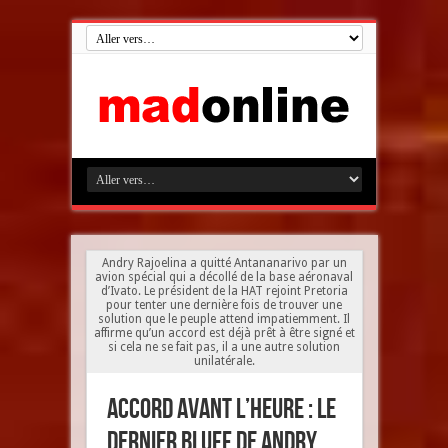
Andry Rajoelina a quitté Antananarivo par un
avion spécial qui a décollé de la base aéronaval
d’Ivato. Le président de la HAT rejoint Pretoria
pour tenter une dernière fois de trouver une
solution que le peuple attend impatiemment. Il
affirme qu’un accord est déjà prêt à être signé et
si cela ne se fait pas, il a une autre solution
unilatérale.
Accord avant l’heure : le
dernier bluff de Andry