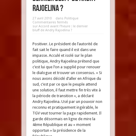
Rajoelina ?
27 avril 2010
dans
Politique
Commentaires fermés
sur Accord avant l’heure : le dernier
bluff de Andry Rajoelina ?
Positiver. Le président de l’autorité de
fait sait le faire quand il est dans une
impasse. Acculé et isolé sur le plan
politique, Andry Rajoelina prétend que
c’est lui que l’on a supplié pour renouer
le dialogue et trouver un consensus. « Si
nous avons décidé d’aller en Afrique du
sud, c’est par ce que le peuple attend
une solution, il faut mettre fin très vite à
la période de transition », a déclaré
Andry Rajoelina. Usé par un pouvoir non
reconnu et pratiquement ingérable, le
TGV veut tourner la page rapidement. Il
garde désormais en ligne de mire la
4ème République et au « moment
opportun » la présidence de la