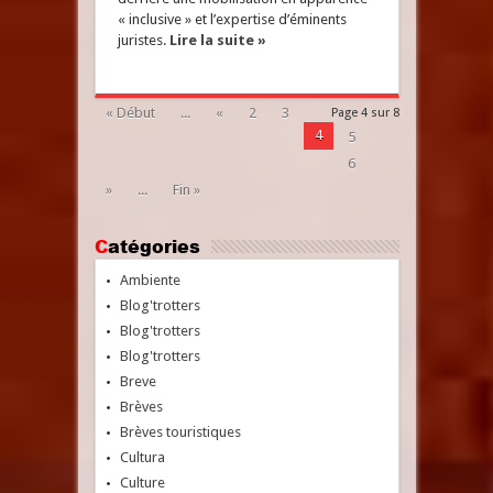
« inclusive » et l’expertise d’éminents
juristes.
Lire la suite »
« Début
...
«
2
3
Page 4 sur 8
4
5
6
»
...
Fin »
Catégories
Ambiente
Blog'trotters
Blog'trotters
Blog'trotters
Breve
Brèves
Brèves touristiques
Cultura
Culture