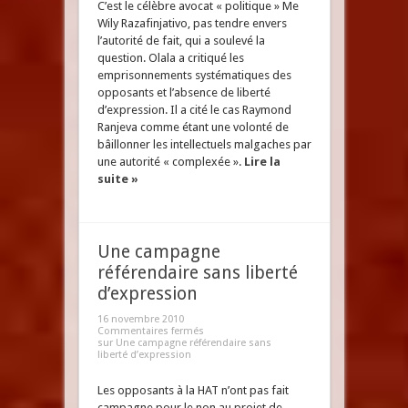
C’est le célèbre avocat « politique » Me
Wily Razafinjativo, pas tendre envers
l’autorité de fait, qui a soulevé la
question. Olala a critiqué les
emprisonnements systématiques des
opposants et l’absence de liberté
d’expression. Il a cité le cas Raymond
Ranjeva comme étant une volonté de
bâillonner les intellectuels malgaches par
une autorité « complexée ».
Lire la
suite »
Une campagne
référendaire sans liberté
d’expression
16 novembre 2010
Commentaires fermés
sur Une campagne référendaire sans
liberté d’expression
Les opposants à la HAT n’ont pas fait
campagne pour le non au projet de