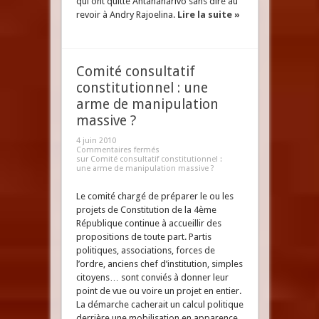
qui ont quitté Antananarivo sans dire au
revoir à Andry Rajoelina.
Lire la suite »
Comité consultatif
constitutionnel : une
arme de manipulation
massive ?
4 juin 2010
Commentaires fermés
sur Comité consultatif constitutionnel :
une arme de manipulation massive ?
Le comité chargé de préparer le ou les
projets de Constitution de la 4ème
République continue à accueillir des
propositions de toute part. Partis
politiques, associations, forces de
l’ordre, anciens chef d’institution, simples
citoyens… sont conviés à donner leur
point de vue ou voire un projet en entier.
La démarche cacherait un calcul politique
derrière une mobilisation en apparence