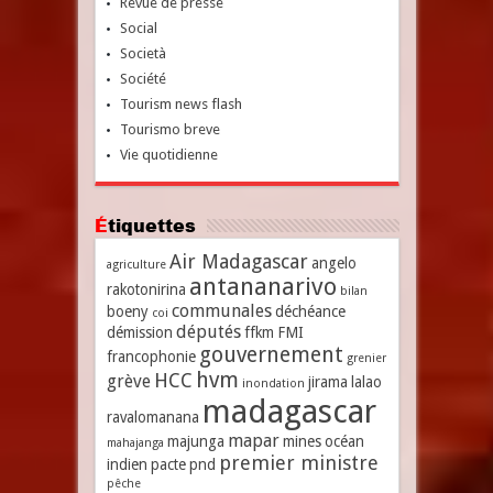
Revue de presse
Social
Società
Société
Tourism news flash
Tourismo breve
Vie quotidienne
Étiquettes
Air Madagascar
angelo
agriculture
antananarivo
rakotonirina
bilan
communales
boeny
déchéance
coi
députés
démission
ffkm
FMI
gouvernement
francophonie
grenier
hvm
HCC
grève
jirama
lalao
inondation
madagascar
ravalomanana
mapar
majunga
mines
océan
mahajanga
premier ministre
indien
pacte
pnd
pêche