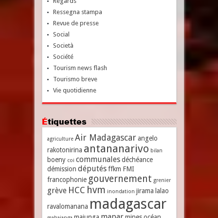
Regards
Ressegna stampa
Revue de presse
Social
Società
Société
Tourism news flash
Tourismo breve
Vie quotidienne
Étiquettes
Air Madagascar
angelo
agriculture
antananarivo
rakotonirina
bilan
communales
boeny
déchéance
coi
députés
démission
ffkm
FMI
gouvernement
francophonie
grenier
hvm
HCC
grève
jirama
lalao
inondation
madagascar
ravalomanana
mapar
majunga
mines
océan
mahajanga