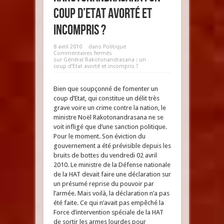
coup d’Etat avorté et
incompris ?
8 avril 2010
dans
Politique
Commentaires fermés
sur Général Rakotonandrasana : un
coup d’Etat avorté et incompris ?
Bien que soupçonné de fomenter un
coup d’Etat, qui constitue un délit très
grave voire un crime contre la nation, le
ministre Noël Rakotonandrasana ne se
voit infligé que d’une sanction politique.
Pour le moment. Son éviction du
gouvernement a été prévisible depuis les
bruits de bottes du vendredi 02 avril
2010. Le ministre de la Défense nationale
de la HAT devait faire une déclaration sur
un présumé reprise du pouvoir par
l’armée. Mais voilà, la déclaration n’a pas
été faite. Ce qui n’avait pas empêché la
Force d’intervention spéciale de la HAT
de sortir les armes lourdes pour