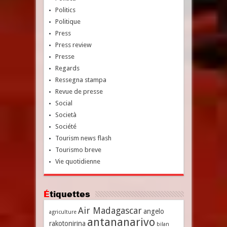
Politics
Politique
Press
Press review
Presse
Regards
Ressegna stampa
Revue de presse
Social
Società
Société
Tourism news flash
Tourismo breve
Vie quotidienne
Étiquettes
Air Madagascar
angelo
agriculture
antananarivo
rakotonirina
bilan