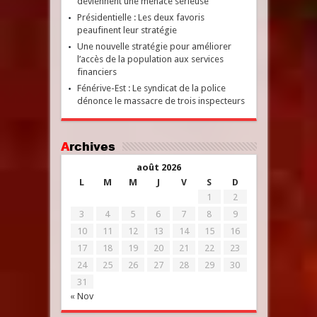
deviennent une menace sérieuse
Présidentielle : Les deux favoris
peaufinent leur stratégie
Une nouvelle stratégie pour améliorer
l’accès de la population aux services
financiers
Fénérive-Est : Le syndicat de la police
dénonce le massacre de trois inspecteurs
Archives
août 2026
L
M
M
J
V
S
D
1
2
3
4
5
6
7
8
9
10
11
12
13
14
15
16
17
18
19
20
21
22
23
24
25
26
27
28
29
30
31
« Nov