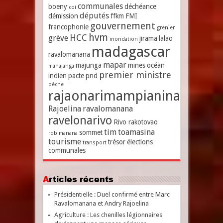
communales
boeny
déchéance
coi
députés
démission
ffkm
FMI
gouvernement
francophonie
grenier
hvm
HCC
grève
jirama
lalao
inondation
madagascar
ravalomanana
mapar
majunga
mines
océan
mahajanga
premier ministre
indien
pacte
pnd
pêche
rajaonarimampianina
Rajoelina
ravalomanana
ravelonarivo
Rivo rakotovao
tim
toamasina
sommet
robimanana
tourisme
trésor
élections
transport
communales
Articles récents
Présidentielle : Duel confirmé entre Marc
Ravalomanana et Andry Rajoelina
Agriculture : Les chenilles légionnaires