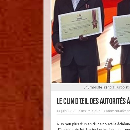
L'humoriste Francis Turbo et
Le clin d’œil des autorités 
14 juin 2017
dans
Politique
Commentaires f
A un peu plus d’un an d’une nouvelle échéan
d’émerger du lot. L’actuel président, avec un