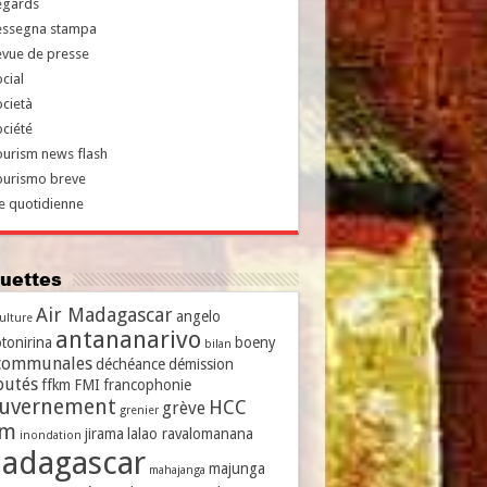
egards
essegna stampa
evue de presse
cial
cietà
ciété
urism news flash
ourismo breve
e quotidienne
iquettes
Air Madagascar
angelo
culture
antananarivo
tonirina
boeny
bilan
communales
déchéance
démission
putés
ffkm
FMI
francophonie
uvernement
HCC
grève
grenier
vm
jirama
lalao ravalomanana
inondation
adagascar
majunga
mahajanga