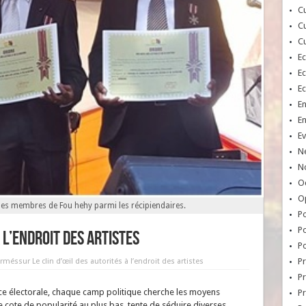
Cu
Cu
Cu
E
E
E
E
E
Ev
N
No
Oc
O
 les membres de Fou hehy parmi les récipiendaires.
Po
Po
à l’endroit des artistes
Po
Pr
ermés
sur Le clin d’œil des autorités à l’endroit des artistes
Pr
ce électorale, chaque camp politique cherche les moyens
P
e cote de popularité au plus bas, tente de séduire diverses