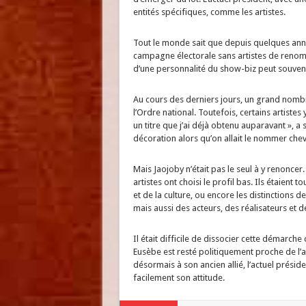
entités spécifiques, comme les artistes.
Tout le monde sait que depuis quelques anné
campagne électorale sans artistes de renom.
d’une personnalité du show-biz peut souvent
Au cours des derniers jours, un grand nombr
l’Ordre national. Toutefois, certains artiste
un titre que j’ai déjà obtenu auparavant », a
décoration alors qu’on allait le nommer chev
Mais Jaojoby n’était pas le seul à y renonce
artistes ont choisi le profil bas. Ils étaient 
et de la culture, ou encore les distinctions 
mais aussi des acteurs, des réalisateurs et d
Il était difficile de dissocier cette démarche
Eusèbe est resté politiquement proche de l’a
désormais à son ancien allié, l’actuel prés
facilement son attitude.