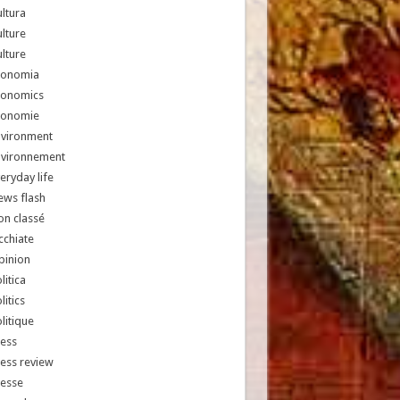
ltura
lture
lture
conomia
conomics
conomie
nvironment
nvironnement
eryday life
ews flash
n classé
chiate
pinion
litica
litics
litique
ess
ess review
resse