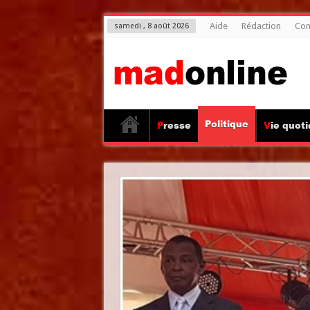
Aide
Rédaction
Con
samedi , 8 août 2026
Politique
Presse
Vie quot