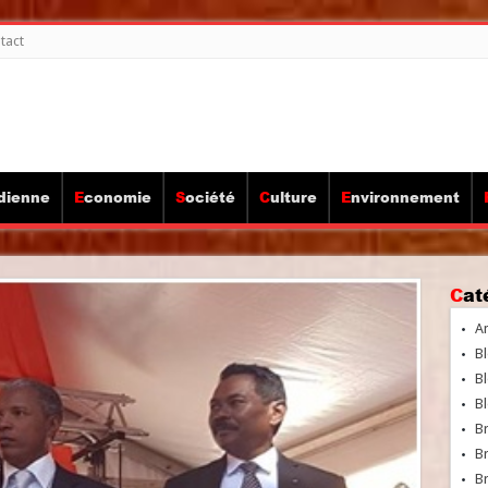
tact
idienne
Economie
Société
Culture
Environnement
Ca
A
Bl
Bl
Bl
B
B
Br