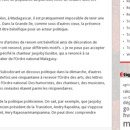
R
R
R
es, à Madagascar, il est pratiquement impossible de tenir une
So
 Dans la Grande Ile, comme sous d’autres cieux, la présence
So
 être bénéfique pour un acteur politique.
So
To
e d’artistes de renom ont bénéficié ainsi de décoration de
s y ont renoncé, pour différents motifs. « Je ne peux pas accepter
T
 spécifié le chanteur Jaojoby Eusèbe, qui a renoncé à sa
Vi
alier de l’Ordre national Malagasy.
r. Subodorant un dessous politique dans la démarche, d’autres
Ét
toutefois une cinquantaine à recevoir l’Ordre des arts, des lettres
de l’Ordre national. Des humoristes, des chanteurs, des musiciens,
agri
es cinéastes étaient parmi les récipiendaires.
rako
coi
 de la politique politicienne. On sait, par exemple, que Jaojoby
dé
ncien président de la Transition, Andry Rajoelina, qui s’oppose
go
ident, Hery Rajaonarimampianina. On peut donc comprendre
h
m