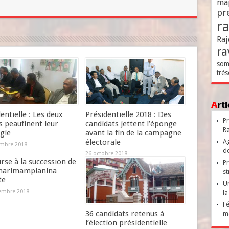
ma
pr
r
Raj
ra
som
trés
Ar
entielle : Les deux
Présidentielle 2018 : Des
Pr
s peaufinent leur
candidats jettent l’éponge
Ra
gie
avant la fin de la campagne
électorale
Ag
mbre 2018
de
26 octobre 2018
rse à la succession de
Pr
narimampianina
st
te
Un
embre 2018
la
Fé
36 candidats retenus à
ma
l’élection présidentielle