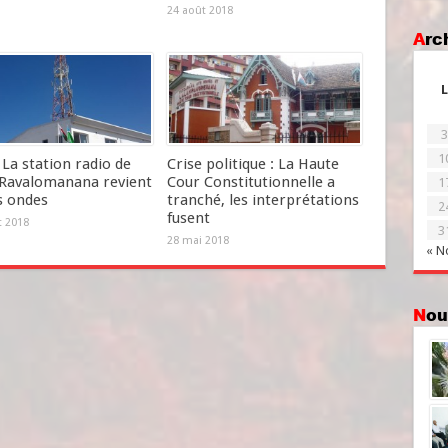
24 août 2018
Ar
L
3
1
La station radio de
Crise politique : La Haute
Ravalomanana revient
Cour Constitutionnelle a
1
s ondes
tranché, les interprétations
2
fusent
et 2018
3
28 mai 2018
« N
No