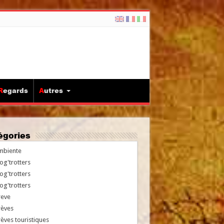
Regards
Autres
tégories
mbiente
og'trotters
og'trotters
og'trotters
reve
rèves
èves touristiques