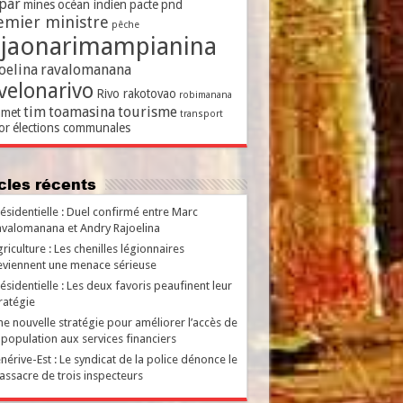
par
mines
océan indien
pacte
pnd
emier ministre
pêche
ajaonarimampianina
oelina
ravalomanana
velonarivo
Rivo rakotovao
robimanana
tim
toamasina
tourisme
met
transport
or
élections communales
ticles récents
ésidentielle : Duel confirmé entre Marc
valomanana et Andry Rajoelina
riculture : Les chenilles légionnaires
viennent une menace sérieuse
ésidentielle : Les deux favoris peaufinent leur
ratégie
e nouvelle stratégie pour améliorer l’accès de
 population aux services financiers
nérive-Est : Le syndicat de la police dénonce le
ssacre de trois inspecteurs