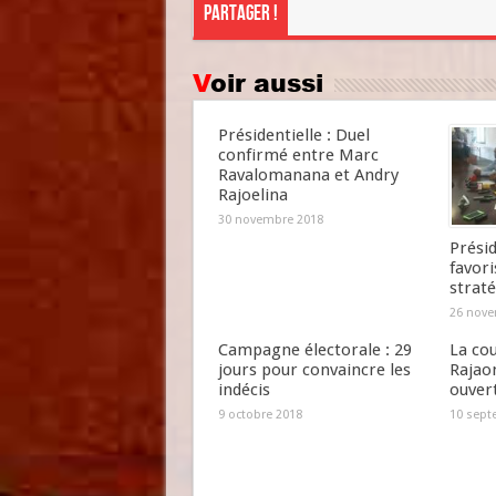
Partager !
Voir aussi
Présidentielle : Duel
confirmé entre Marc
Ravalomanana et Andry
Rajoelina
30 novembre 2018
Présid
favori
straté
26 nove
Campagne électorale : 29
La cou
jours pour convaincre les
Rajao
indécis
ouver
9 octobre 2018
10 sept