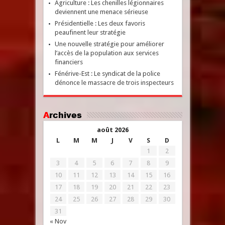
Agriculture : Les chenilles légionnaires
deviennent une menace sérieuse
Présidentielle : Les deux favoris
peaufinent leur stratégie
Une nouvelle stratégie pour améliorer
l’accès de la population aux services
financiers
Fénérive-Est : Le syndicat de la police
dénonce le massacre de trois inspecteurs
Archives
août 2026
L
M
M
J
V
S
D
1
2
3
4
5
6
7
8
9
10
11
12
13
14
15
16
17
18
19
20
21
22
23
24
25
26
27
28
29
30
31
« Nov