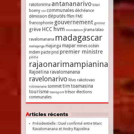
antananarivo
rakotonirina
bilan
communales
boeny
déchéance
coi
députés
démission
ffkm
FMI
gouvernement
francophonie
grenier
hvm
HCC
grève
jirama
lalao
inondation
madagascar
ravalomanana
mapar
majunga
mines
océan
mahajanga
premier ministre
indien
pacte
pnd
pêche
rajaonarimampianina
Rajoelina
ravalomanana
ravelonarivo
Rivo rakotovao
tim
toamasina
sommet
robimanana
tourisme
trésor
élections
transport
communales
Articles récents
Présidentielle : Duel confirmé entre Marc
Ravalomanana et Andry Rajoelina