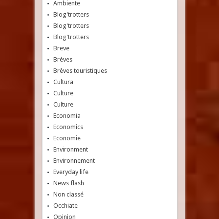
Ambiente
Blog'trotters
Blog'trotters
Blog'trotters
Breve
Brèves
Brèves touristiques
Cultura
Culture
Culture
Economia
Economics
Economie
Environment
Environnement
Everyday life
News flash
Non classé
Occhiate
Opinion