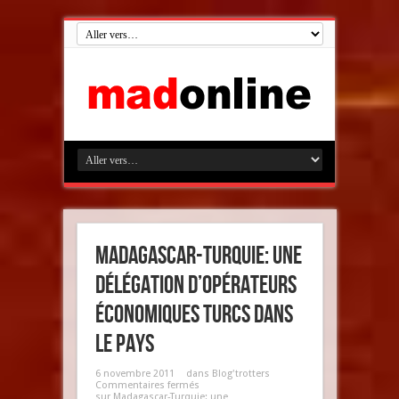
Madagascar-Turquie: une
délégation d’opérateurs
économiques turcs dans
le pays
6 novembre 2011
dans
Blog'trotters
Commentaires fermés
sur Madagascar-Turquie: une