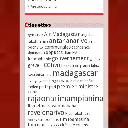
Vie quotidienne
Étiquettes
Air Madagascar
angelo
agriculture
antananarivo
rakotonirina
bilan
communales
boeny
déchéance
coi
députés
démission
ffkm
FMI
gouvernement
francophonie
grenier
hvm
HCC
grève
jirama
lalao
inondation
madagascar
ravalomanana
mapar
majunga
mines
océan
mahajanga
premier ministre
indien
pacte
pnd
pêche
rajaonarimampianina
Rajoelina
ravalomanana
ravelonarivo
Rivo rakotovao
tim
toamasina
sommet
robimanana
tourisme
trésor
élections
transport