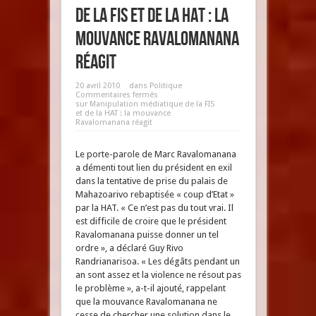
de la FIS et de la HAT : la
mouvance Ravalomanana
réagit
20 avril 2010
dans
Politique
Commentaires fermés
sur Manipulation médiatique de la FIS
et de la HAT : la mouvance
Ravalomanana réagit
Le porte-parole de Marc Ravalomanana
a démenti tout lien du président en exil
dans la tentative de prise du palais de
Mahazoarivo rebaptisée « coup d’Etat »
par la HAT. « Ce n’est pas du tout vrai. Il
est difficile de croire que le président
Ravalomanana puisse donner un tel
ordre », a déclaré Guy Rivo
Randrianarisoa. « Les dégâts pendant un
an sont assez et la violence ne résout pas
le problème », a-t-il ajouté, rappelant
que la mouvance Ravalomanana ne
cesse de chercher une solution dans le