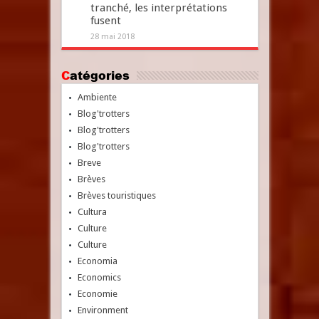
tranché, les interprétations
fusent
28 mai 2018
Catégories
Ambiente
Blog'trotters
Blog'trotters
Blog'trotters
Breve
Brèves
Brèves touristiques
Cultura
Culture
Culture
Economia
Economics
Economie
Environment