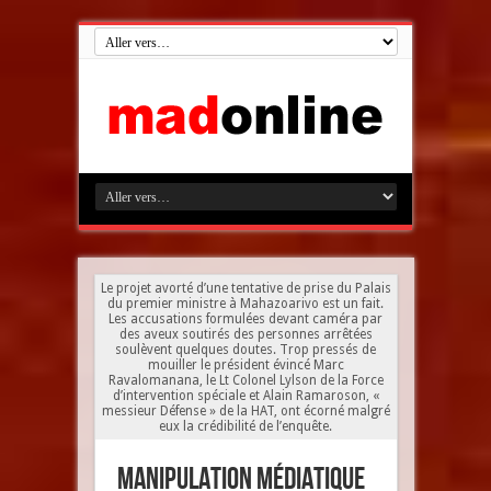
Le projet avorté d’une tentative de prise du Palais
du premier ministre à Mahazoarivo est un fait.
Les accusations formulées devant caméra par
des aveux soutirés des personnes arrêtées
soulèvent quelques doutes. Trop pressés de
mouiller le président évincé Marc
Ravalomanana, le Lt Colonel Lylson de la Force
d’intervention spéciale et Alain Ramaroson, «
messieur Défense » de la HAT, ont écorné malgré
eux la crédibilité de l’enquête.
Manipulation médiatique