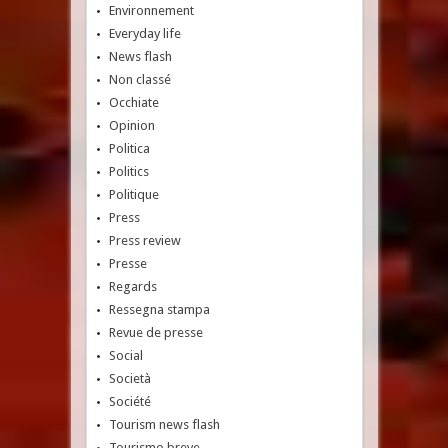
Environnement
Everyday life
News flash
Non classé
Occhiate
Opinion
Politica
Politics
Politique
Press
Press review
Presse
Regards
Ressegna stampa
Revue de presse
Social
Società
Société
Tourism news flash
Tourismo breve