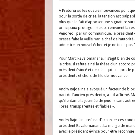
A Pretoria où les quatre mouvances politiqu
pour la sortie de crise, la tension est palpabl
plus que le fait d’apposer une signature sur
principaux protagonistes se renvoient la res
Vendredi, par un communiqué, le président 
presse faite la veille par le chef de l’autor
admettre un nouvel échec et je ne tiens pas à
Pour Marc Ravalomanana, il s’agit bien de co
la crise. Il réfute ainsi la thèse d’un accord 
président évincé et de celui qui lui a pris l
présidents et chefs de file de mouvance.
Andry Rajoelina a évoqué un facteur de bloca
part de l’ancien président », a-t-il affirmé.
qu’il entame la journée de jeudi « sans autre
libres, transparentes et fiables ».
Andry Rajoelina refuse d’accorder ces condi
président Ravalomanana. La marge de manœu
avec le président évincé pour être reconnue s