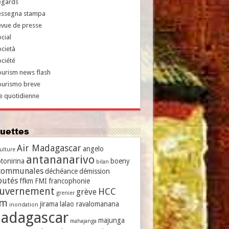
egards
essegna stampa
evue de presse
cial
cietà
ciété
urism news flash
ourismo breve
e quotidienne
iquettes
Air Madagascar
angelo
culture
antananarivo
tonirina
boeny
bilan
communales
déchéance
démission
putés
ffkm
FMI
francophonie
uvernement
HCC
grève
grenier
vm
jirama
lalao ravalomanana
inondation
adagascar
majunga
mahajanga