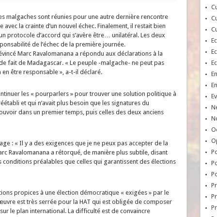
Cu
es malgaches sont réunies pour une autre dernière rencontre
Cu
e avec la crainte d’un nouvel échec. Finalement, il restait bien
Cu
 un protocole d’accord qui s’avère être… unilatéral. Les deux
E
ponsabilité de l’échec de la première journée.
E
évincé Marc Ravalomanana a répondu aux déclarations à la
ité de fait de Madagascar. « Le peuple -malgache- ne peut pas
E
 en être responsable », a-t-il déclaré.
E
E
ntinuer les « pourparlers » pour trouver une solution politique à
Ev
préétabli et qui n’avait plus besoin que les signatures du
N
e pouvoir dans un premier temps, puis celles des deux anciens
No
Oc
O
ge : « Il y a des exigences que je ne peux pas accepter de la
Po
 Marc Ravalomanana a rétorqué, de manière plus subtile, disant
s conditions préalables que celles qui garantissent des élections
Po
Po
Pr
tions propices à une élection démocratique « exigées » par le
Pr
vre est très serrée pour la HAT qui est obligée de composer
P
ur le plan international. La difficulté est de convaincre