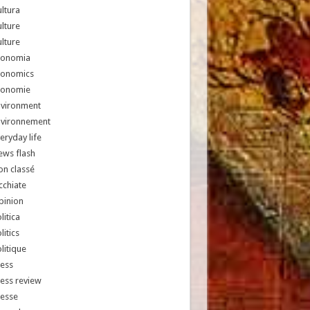
ltura
lture
lture
conomia
conomics
conomie
nvironment
nvironnement
eryday life
ews flash
n classé
chiate
pinion
litica
litics
litique
ess
ess review
resse