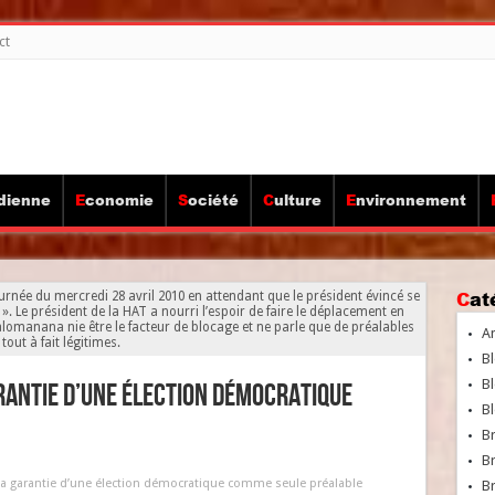
ct
idienne
Economie
Société
Culture
Environnement
Ca
rnée du mercredi 28 avril 2010 en attendant que le président évincé se
a ». Le président de la HAT a nourri l’espoir de faire le déplacement en
alomanana nie être le facteur de blocage et ne parle que de préalables
A
tout à fait légitimes.
Bl
Bl
antie d’une élection démocratique
Bl
B
B
a garantie d’une élection démocratique comme seule préalable
Br