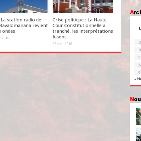
Ar
La station radio de
Crise politique : La Haute
Ravalomanana revient
Cour Constitutionnelle a
L
s ondes
tranché, les interprétations
fusent
et 2018
3
28 mai 2018
1
1
2
3
« N
No