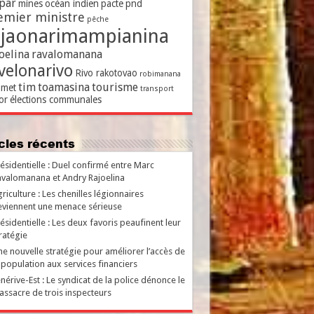
par
mines
océan indien
pacte
pnd
emier ministre
pêche
ajaonarimampianina
oelina
ravalomanana
velonarivo
Rivo rakotovao
robimanana
tim
toamasina
tourisme
met
transport
or
élections communales
ticles récents
ésidentielle : Duel confirmé entre Marc
valomanana et Andry Rajoelina
riculture : Les chenilles légionnaires
viennent une menace sérieuse
ésidentielle : Les deux favoris peaufinent leur
ratégie
e nouvelle stratégie pour améliorer l’accès de
 population aux services financiers
nérive-Est : Le syndicat de la police dénonce le
ssacre de trois inspecteurs