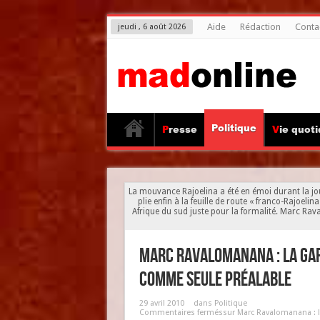
Aide
Rédaction
Conta
jeudi , 6 août 2026
Politique
Presse
Vie quot
La mouvance Rajoelina a été en émoi durant la jou
plie enfin à la feuille de route « franco-Rajoelin
Afrique du sud juste pour la formalité. Marc Rav
Marc Ravalomanana : la gar
comme seule préalable
29 avril 2010
dans
Politique
Commentaires fermés
sur Marc Ravalomanana : l