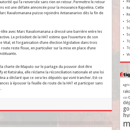
R
torité qui l’a renversée sans rien en retour. Permettre le retour
ions est une défaite annoncée pour la mouvance Rajoelina. Cette
R
arc Ravalomanana puisse rejoindre Antananarivo dès la fin de
R
So
So
-à-tête avec Marc Ravalomanana a dressé une barrière entre les
So
ctive. Le président de la HAT estime que l’ouverture de son
To
ital, et l’organisation d’une élection législative dans trois
T
route reste floue, en particulier sur la mise en place d’une
stituante.
Vi
la charte de Maputo sur le partage du pouvoir doit être
et Ratsiraka, elle réclame la réconciliation nationale et une loi
Ét
lina a déclaré que ce sera les députés qui vont trancher. Est-ce
nces à épouser la feuille de route de la HAT et participer sans
agri
.
rako
coi
dé
go
h
m