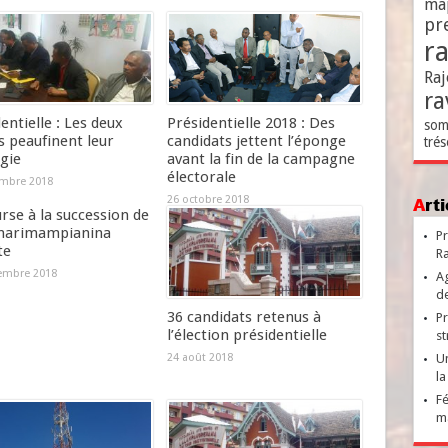
ma
pr
r
Raj
ra
entielle : Les deux
Présidentielle 2018 : Des
som
s peaufinent leur
candidats jettent l’éponge
trés
gie
avant la fin de la campagne
électorale
mbre 2018
26 octobre 2018
Ar
rse à la succession de
narimampianina
Pr
te
Ra
embre 2018
Ag
de
36 candidats retenus à
Pr
l’élection présidentielle
st
24 août 2018
Un
la
Fé
ma