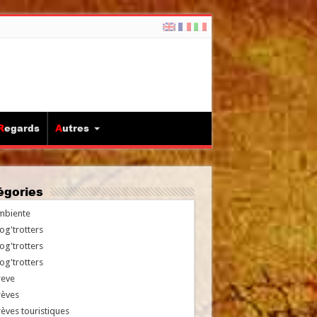
Regards
Autres
tégories
mbiente
og'trotters
og'trotters
og'trotters
reve
rèves
èves touristiques