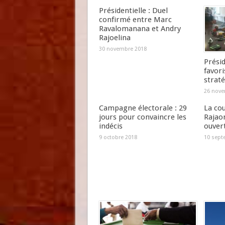
Présidentielle : Duel
confirmé entre Marc
Ravalomanana et Andry
Rajoelina
30 novembre 2018
Présid
favori
straté
26 nove
Campagne électorale : 29
La cou
jours pour convaincre les
Rajao
indécis
ouver
9 octobre 2018
10 sept