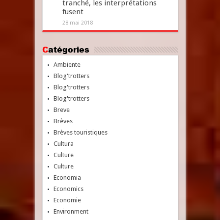
tranché, les interprétations
fusent
28 mai 2018
Catégories
Ambiente
Blog'trotters
Blog'trotters
Blog'trotters
Breve
Brèves
Brèves touristiques
Cultura
Culture
Culture
Economia
Economics
Economie
Environment