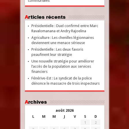
communales
Articles récents
Présidentielle : Duel confirmé entre Marc
Ravalomanana et Andry Rajoelina
Agriculture : Les chenilles légionnaires
deviennent une menace sérieuse
Présidentielle : Les deux favoris
peaufinent leur stratégie
Une nouvelle stratégie pour améliorer
l’accès de la population aux services
financiers
Fénérive-Est : Le syndicat de la police
dénonce le massacre de trois inspecteurs
Archives
août 2026
L
M
M
J
V
S
D
1
2