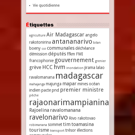
Vie quotidienne
Étiquettes
Air Madagascar
angelo
agriculture
antananarivo
rakotonirina
bilan
communales
boeny
déchéance
coi
députés
démission
ffkm
FMI
gouvernement
francophonie
grenier
hvm
HCC
grève
jirama
lalao
inondation
madagascar
ravalomanana
mapar
majunga
mines
océan
mahajanga
premier ministre
indien
pacte
pnd
pêche
rajaonarimampianina
Rajoelina
ravalomanana
ravelonarivo
Rivo rakotovao
tim
toamasina
sommet
robimanana
tourisme
trésor
élections
transport