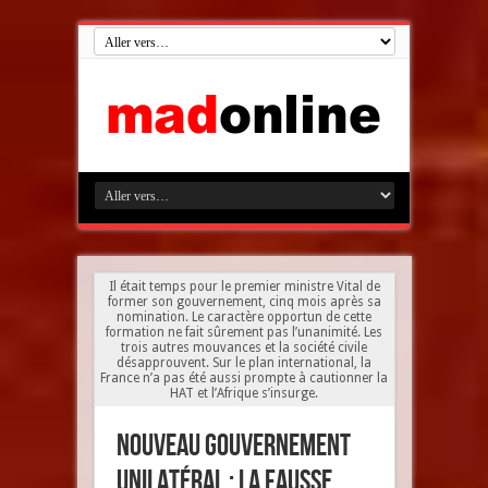
Il était temps pour le premier ministre Vital de
former son gouvernement, cinq mois après sa
nomination. Le caractère opportun de cette
formation ne fait sûrement pas l’unanimité. Les
trois autres mouvances et la société civile
désapprouvent. Sur le plan international, la
France n’a pas été aussi prompte à cautionner la
HAT et l’Afrique s’insurge.
Nouveau gouvernement
unilatéral : la fausse