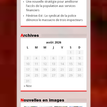
Une nouvelle stratégie pour améliorer
l’accès de la population aux services
financiers
Fénérive-Est : Le syndicat de la police
dénonce le massacre de trois inspecteurs
Archives
août 2026
L
M
M
J
V
S
D
1
2
3
4
5
6
7
8
9
10
11
12
13
14
15
16
17
18
19
20
21
22
23
24
25
26
27
28
29
30
31
« Nov
Nouvelles en images