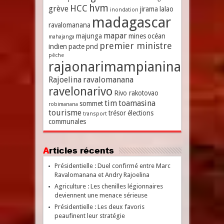
hvm
HCC
grève
jirama
lalao
inondation
madagascar
ravalomanana
mapar
majunga
mines
océan
mahajanga
premier ministre
indien
pacte
pnd
pêche
rajaonarimampianina
Rajoelina
ravalomanana
ravelonarivo
Rivo rakotovao
tim
toamasina
sommet
robimanana
tourisme
trésor
élections
transport
communales
Articles récents
Présidentielle : Duel confirmé entre Marc
Ravalomanana et Andry Rajoelina
Agriculture : Les chenilles légionnaires
deviennent une menace sérieuse
Présidentielle : Les deux favoris
peaufinent leur stratégie