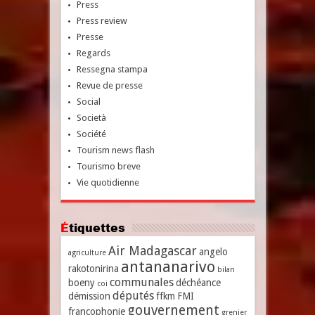
Press
Press review
Presse
Regards
Ressegna stampa
Revue de presse
Social
Società
Société
Tourism news flash
Tourismo breve
Vie quotidienne
Étiquettes
Air Madagascar
angelo
agriculture
antananarivo
rakotonirina
bilan
communales
boeny
déchéance
coi
députés
démission
ffkm
FMI
gouvernement
francophonie
grenier