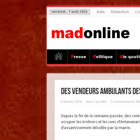
Aide
Rédaction
Co
vendredi , 7 août 2026
Presse
Politique
Vie quot
Des vendeurs ambulants de
9 février 2016
dans
Société
Commentaires fe
Depuis la fin de la semaine passée, des cen
occuper les trottoirs et les rues d’Antananar
d’assainissement décidée par la mairie.