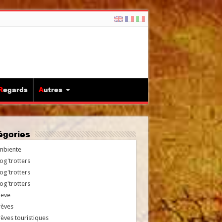
Regards
Autres
tégories
mbiente
og'trotters
og'trotters
og'trotters
reve
rèves
èves touristiques