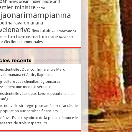
par
mines
océan indien
pacte
pnd
emier ministre
pêche
ajaonarimampianina
oelina
ravalomanana
velonarivo
Rivo rakotovao
robimanana
tim
toamasina
tourisme
met
transport
or
élections communales
ticles récents
ésidentielle : Duel confirmé entre Marc
valomanana et Andry Rajoelina
riculture : Les chenilles légionnaires
viennent une menace sérieuse
ésidentielle : Les deux favoris peaufinent leur
ratégie
e nouvelle stratégie pour améliorer l’accès de
 population aux services financiers
nérive-Est : Le syndicat de la police dénonce le
ssacre de trois inspecteurs