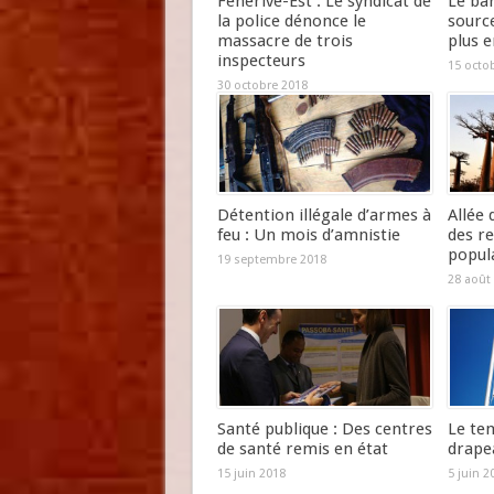
Fénérive-Est : Le syndicat de
Le ba
la police dénonce le
source
massacre de trois
plus e
inspecteurs
15 octo
30 octobre 2018
Détention illégale d’armes à
Allée
feu : Un mois d’amnistie
des re
popula
19 septembre 2018
28 août
Santé publique : Des centres
Le tem
de santé remis en état
drape
15 juin 2018
5 juin 2