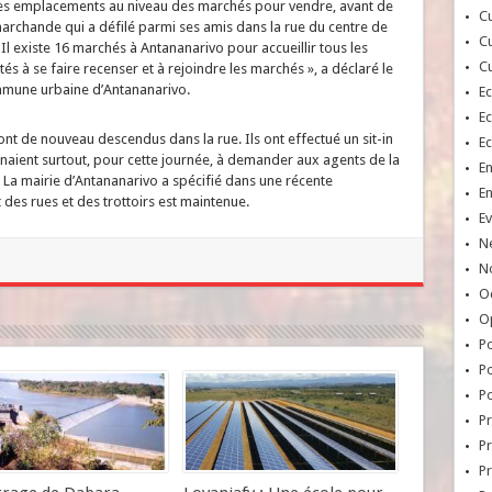
des emplacements au niveau des marchés pour vendre, avant de
Cu
marchande qui a défilé parmi ses amis dans la rue du centre de
Cu
 « Il existe 16 marchés à Antananarivo pour accueillir tous les
Cu
s à se faire recenser et à rejoindre les marchés », a déclaré le
mune urbaine d’Antananarivo.
E
E
ont de nouveau descendus dans la rue. Ils ont effectué un sit-in
E
enaient surtout, pour cette journée, à demander aux agents de la
E
. La mairie d’Antananarivo a spécifié dans une récente
E
 des rues et des trottoirs est maintenue.
Ev
N
No
Oc
O
Po
Po
Po
Pr
Pr
P