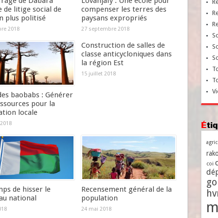
rrage de Dabara
Lovanjafy : Une école pour
R
 de litige social de
compenser les terres des
R
n plus politisé
paysans expropriés
R
bre 2018
27 septembre 2018
So
Construction de salles de
So
classe anticycloniques dans
So
la région Est
To
15 juillet 2018
T
Vi
 des baobabs : Générer
ssources pour la
tion locale
Ét
 2018
agri
rako
coi
dé
go
ps de hisser le
Recensement général de la
h
au national
population
m
018
24 mai 2018