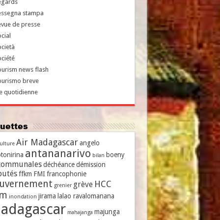
egards
essegna stampa
evue de presse
cial
cietà
ciété
urism news flash
ourismo breve
e quotidienne
iquettes
Air Madagascar
angelo
culture
antananarivo
tonirina
boeny
bilan
communales
déchéance
démission
putés
ffkm
FMI
francophonie
uvernement
HCC
grève
grenier
vm
jirama
lalao ravalomanana
inondation
adagascar
majunga
mahajanga