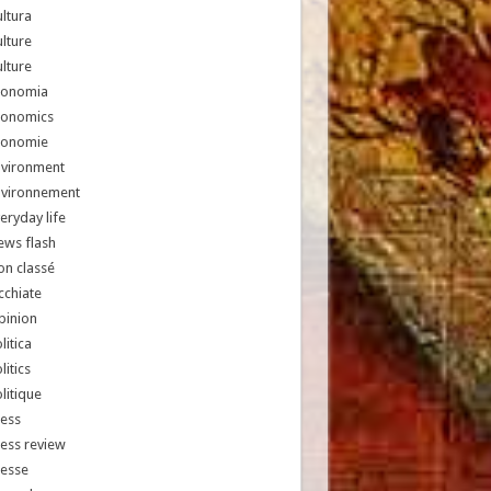
ltura
lture
lture
conomia
conomics
conomie
nvironment
nvironnement
eryday life
ews flash
n classé
chiate
pinion
litica
litics
litique
ess
ess review
resse