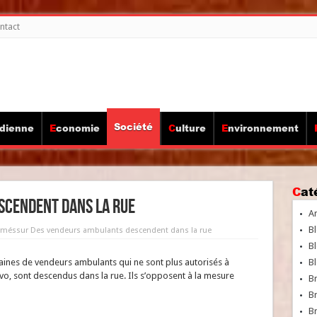
ntact
Société
idienne
Economie
Culture
Environnement
Ca
scendent dans la rue
A
Bl
rmés
sur Des vendeurs ambulants descendent dans la rue
Bl
taines de vendeurs ambulants qui ne sont plus autorisés à
Bl
ivo, sont descendus dans la rue. Ils s’opposent à la mesure
B
B
Br