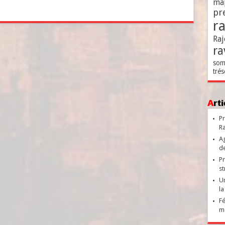
ma
pr
r
Raj
ra
som
trés
Ar
Pr
Ra
Ag
de
Pr
st
Un
la
Fé
ma