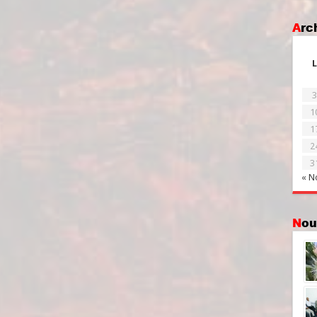
Ar
L
3
1
1
2
3
« N
No