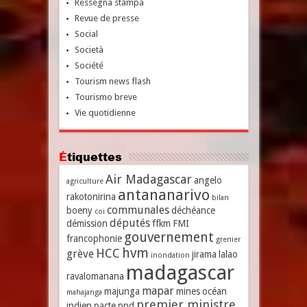
Ressegna stampa
Revue de presse
Social
Società
Société
Tourism news flash
Tourismo breve
Vie quotidienne
Étiquettes
Air Madagascar
angelo
agriculture
antananarivo
rakotonirina
bilan
communales
boeny
déchéance
coi
députés
démission
ffkm
FMI
gouvernement
francophonie
grenier
hvm
HCC
grève
jirama
lalao
inondation
madagascar
ravalomanana
mapar
majunga
mines
océan
mahajanga
premier ministre
indien
pacte
pnd