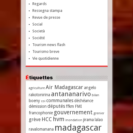
Regards
Ressegna stampa
Revue de presse
Social
Società
Société
Tourism news flash
Tourismo breve
Vie quotidienne
Étiquettes
Air Madagascar
angelo
agriculture
antananarivo
rakotonirina
bilan
communales
boeny
déchéance
coi
députés
démission
ffkm
FMI
gouvernement
francophonie
grenier
hvm
HCC
grève
jirama
lalao
inondation
madagascar
ravalomanana