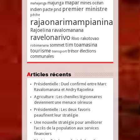
mapar
majunga
mines
océan
mahajanga
premier ministre
indien
pacte
pnd
pêche
rajaonarimampianina
Rajoelina
ravalomanana
ravelonarivo
Rivo rakotovao
tim
toamasina
sommet
robimanana
tourisme
trésor
élections
transport
communales
Articles récents
Présidentielle : Duel confirmé entre Marc
Ravalomanana et Andry Rajoelina
Agriculture : Les chenilles légionnaires
deviennent une menace sérieuse
Présidentielle : Les deux favoris
peaufinent leur stratégie
Une nouvelle stratégie pour améliorer
l’accès de la population aux services
financiers