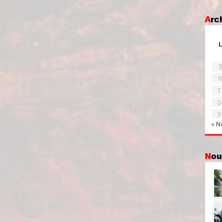
Ar
L
3
1
1
2
3
« N
No