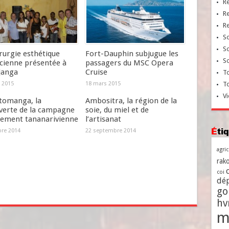
R
R
R
So
So
rurgie esthétique
Fort-Dauphin subjugue les
So
cienne présentée à
passagers du MSC Opera
janga
Cruise
To
 2015
18 mars 2015
T
Vi
omanga, la
Ambositra, la région de la
verte de la campagne
soie, du miel et de
uement tananarivienne
l’artisanat
Ét
bre 2014
22 septembre 2014
agri
rako
coi
dé
go
h
m