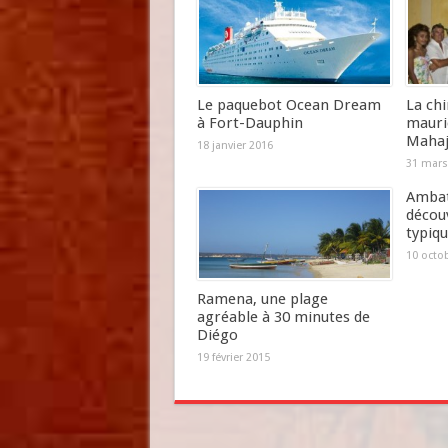
Le paquebot Ocean Dream
La chi
à Fort-Dauphin
mauri
Maha
18 janvier 2016
31 mars
Ambat
décou
typiq
10 octo
Ramena, une plage
agréable à 30 minutes de
Diégo
19 février 2015