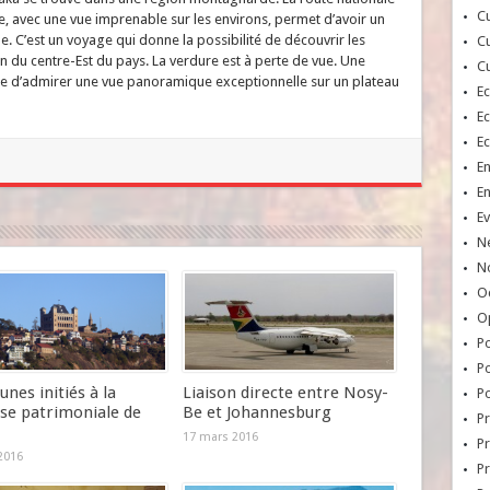
Cu
e, avec une vue imprenable sur les environs, permet d’avoir un
e. C’est un voyage qui donne la possibilité de découvrir les
Cu
n du centre-Est du pays. La verdure est à perte de vue. Une
Cu
 d’admirer une vue panoramique exceptionnelle sur un plateau
E
E
E
E
E
Ev
N
No
Oc
O
Po
Po
unes initiés à la
Liaison directe entre Nosy-
Po
sse patrimoniale de
Be et Johannesburg
Pr
17 mars 2016
Pr
 2016
P