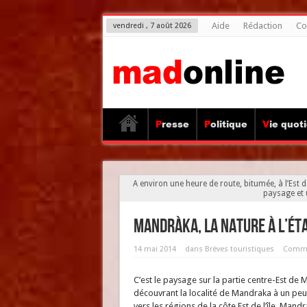
Aide
Rédaction
Co
vendredi , 7 août 2026
Presse
Politique
Vie quot
A environ une heure de route, bitumée, à l’Est d
paysage et 
Mandràka, la nature à l’ét
14 mai 2014
dans
Brèves touristiques
Comme
C’est le paysage sur la partie centre-Est d
découvrant la localité de Mandraka à un peu
vers les régions de la côte Est de l’île. Ma