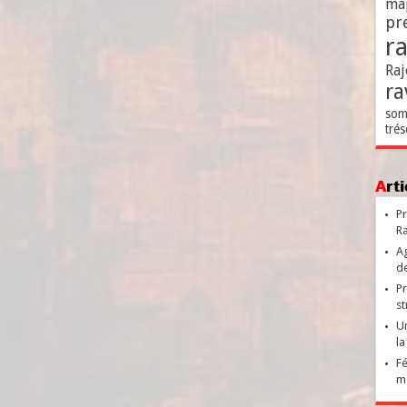
ma
pr
r
Raj
ra
som
trés
Ar
Pr
Ra
Ag
de
Pr
st
Un
la
Fé
ma