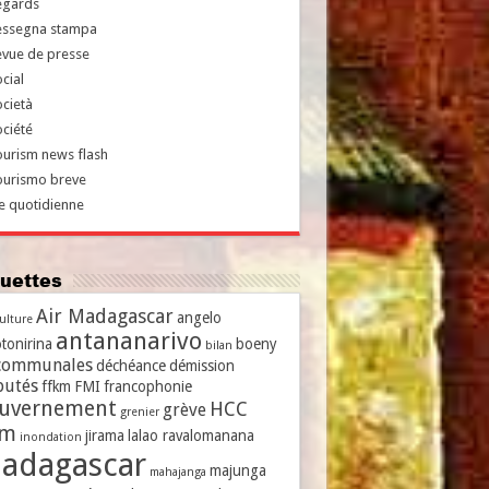
egards
essegna stampa
evue de presse
cial
cietà
ciété
urism news flash
ourismo breve
e quotidienne
iquettes
Air Madagascar
angelo
culture
antananarivo
tonirina
boeny
bilan
communales
déchéance
démission
putés
ffkm
FMI
francophonie
uvernement
HCC
grève
grenier
vm
jirama
lalao ravalomanana
inondation
adagascar
majunga
mahajanga