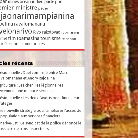
par
mines
océan indien
pacte
pnd
emier ministre
pêche
ajaonarimampianina
oelina
ravalomanana
velonarivo
Rivo rakotovao
robimanana
tim
toamasina
tourisme
met
transport
or
élections communales
ticles récents
ésidentielle : Duel confirmé entre Marc
valomanana et Andry Rajoelina
riculture : Les chenilles légionnaires
viennent une menace sérieuse
ésidentielle : Les deux favoris peaufinent leur
ratégie
e nouvelle stratégie pour améliorer l’accès de
 population aux services financiers
nérive-Est : Le syndicat de la police dénonce le
ssacre de trois inspecteurs