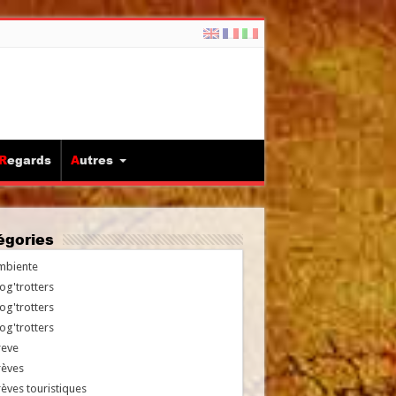
Regards
Autres
tégories
mbiente
og'trotters
og'trotters
og'trotters
reve
rèves
èves touristiques