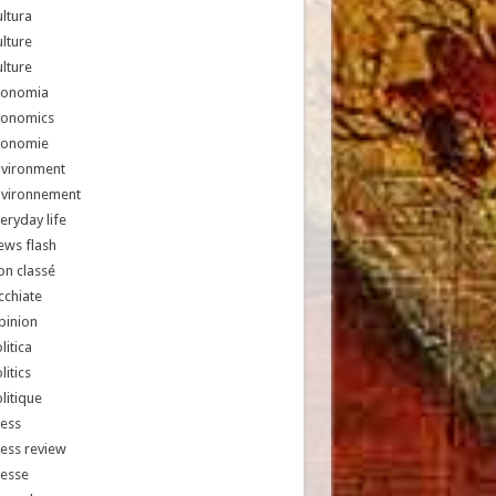
ltura
lture
lture
conomia
conomics
conomie
nvironment
nvironnement
eryday life
ews flash
n classé
chiate
pinion
litica
litics
litique
ess
ess review
resse