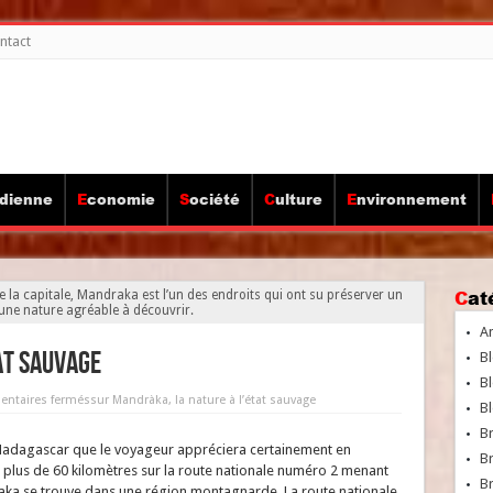
ntact
idienne
Economie
Société
Culture
Environnement
Ca
e la capitale, Mandraka est l’un des endroits qui ont su préserver un
une nature agréable à découvrir.
A
at sauvage
Bl
Bl
ntaires fermés
sur Mandràka, la nature à l’état sauvage
Bl
B
e Madagascar que le voyageur appréciera certainement en
B
 plus de 60 kilomètres sur la route nationale numéro 2 menant
Br
ndraka se trouve dans une région montagnarde. La route nationale