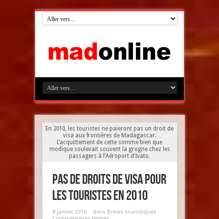
En 2010, les touristes ne paieront pas un droit de
visa aux frontières de Madagascar.
L’acquittement de cette somme bien que
modique soulevait souvent la grogne chez les
passagers à l’Aéroport d’Ivato.
Pas de droits de visa pour
les touristes en 2010
8 janvier 2010
dans
Brèves touristiques
Commentaires fermés