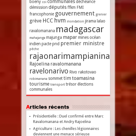
communales
boeny
déchéance
coi
députés
démission
ffkm
FMI
gouvernement
francophonie
grenier
hvm
HCC
grève
jirama
lalao
inondation
madagascar
ravalomanana
mapar
majunga
mines
océan
mahajanga
premier ministre
indien
pacte
pnd
pêche
rajaonarimampianina
Rajoelina
ravalomanana
ravelonarivo
Rivo rakotovao
tim
toamasina
sommet
robimanana
tourisme
trésor
élections
transport
communales
Articles récents
Présidentielle : Duel confirmé entre Marc
Ravalomanana et Andry Rajoelina
Agriculture : Les chenilles légionnaires
deviennent une menace sérieuse