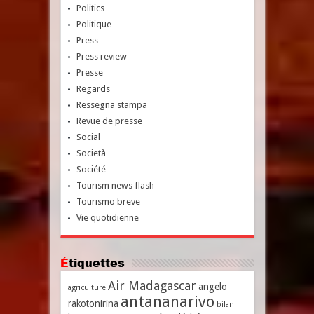
Politics
Politique
Press
Press review
Presse
Regards
Ressegna stampa
Revue de presse
Social
Società
Société
Tourism news flash
Tourismo breve
Vie quotidienne
Étiquettes
Air Madagascar
angelo
agriculture
antananarivo
rakotonirina
bilan