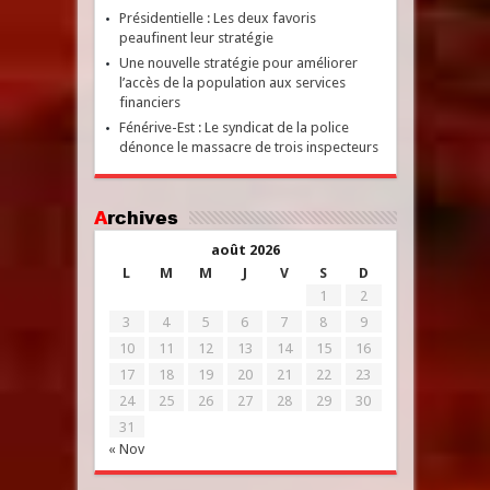
Présidentielle : Les deux favoris
peaufinent leur stratégie
Une nouvelle stratégie pour améliorer
l’accès de la population aux services
financiers
Fénérive-Est : Le syndicat de la police
dénonce le massacre de trois inspecteurs
Archives
août 2026
L
M
M
J
V
S
D
1
2
3
4
5
6
7
8
9
10
11
12
13
14
15
16
17
18
19
20
21
22
23
24
25
26
27
28
29
30
31
« Nov