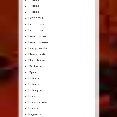
Cultura
Culture
Culture
Economia
Economics
Economie
Environment
Environnement
Everyday life
News flash
Non classé
Occhiate
Opinion
Politica
Politics
Politique
Press
Press review
Presse
Regards