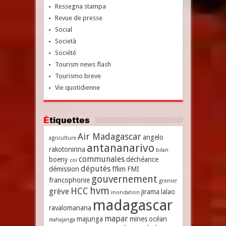
Ressegna stampa
Revue de presse
Social
Società
Société
Tourism news flash
Tourismo breve
Vie quotidienne
Étiquettes
Air Madagascar
angelo
agriculture
antananarivo
rakotonirina
bilan
communales
boeny
déchéance
coi
députés
démission
ffkm
FMI
gouvernement
francophonie
grenier
hvm
HCC
grève
jirama
lalao
inondation
madagascar
ravalomanana
mapar
majunga
mines
océan
mahajanga