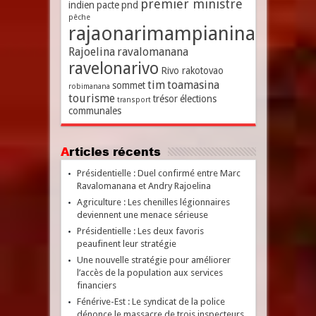
premier ministre
indien
pacte
pnd
pêche
rajaonarimampianina
Rajoelina
ravalomanana
ravelonarivo
Rivo rakotovao
tim
toamasina
sommet
robimanana
tourisme
trésor
élections
transport
communales
Articles récents
Présidentielle : Duel confirmé entre Marc
Ravalomanana et Andry Rajoelina
Agriculture : Les chenilles légionnaires
deviennent une menace sérieuse
Présidentielle : Les deux favoris
peaufinent leur stratégie
Une nouvelle stratégie pour améliorer
l’accès de la population aux services
financiers
Fénérive-Est : Le syndicat de la police
dénonce le massacre de trois inspecteurs