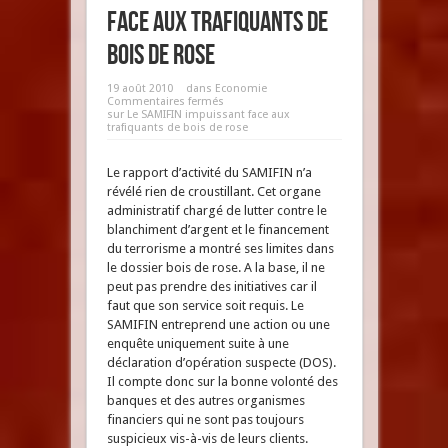
face aux trafiquants de
bois de rose
19 août 2010
dans
Economie
Commentaires fermés
sur Le SAMIFIN impuissant face aux
trafiquants de bois de rose
Le rapport d’activité du SAMIFIN n’a
révélé rien de croustillant. Cet organe
administratif chargé de lutter contre le
blanchiment d’argent et le financement
du terrorisme a montré ses limites dans
le dossier bois de rose. A la base, il ne
peut pas prendre des initiatives car il
faut que son service soit requis. Le
SAMIFIN entreprend une action ou une
enquête uniquement suite à une
déclaration d’opération suspecte (DOS).
Il compte donc sur la bonne volonté des
banques et des autres organismes
financiers qui ne sont pas toujours
suspicieux vis-à-vis de leurs clients.