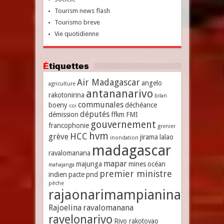
Tourism news flash
Tourismo breve
Vie quotidienne
Étiquettes
Air Madagascar
angelo
agriculture
antananarivo
rakotonirina
bilan
communales
boeny
déchéance
coi
députés
démission
ffkm
FMI
gouvernement
francophonie
grenier
hvm
HCC
grève
jirama
lalao
inondation
madagascar
ravalomanana
mapar
majunga
mines
océan
mahajanga
premier ministre
indien
pacte
pnd
pêche
rajaonarimampianina
Rajoelina
ravalomanana
ravelonarivo
Rivo rakotovao