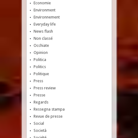
Economie
Environment
Environnement
Everyday life
News flash
Non classé
Occhiate
Opinion
Politica
Politics
Politique
Press
Press review
Presse
Regards
Ressegna stampa
Revue de presse
Social
Società
Société