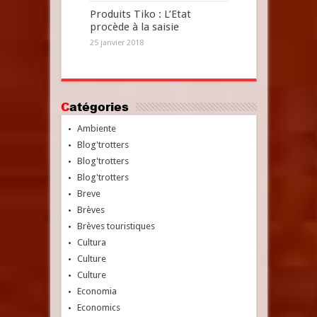
Produits Tiko : L’Etat
procède à la saisie
25 janvier 2018
Catégories
Ambiente
Blog'trotters
Blog'trotters
Blog'trotters
Breve
Brèves
Brèves touristiques
Cultura
Culture
Culture
Economia
Economics