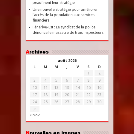
peaufinent leur stratégie
Une nouvelle stratégie pour améliorer
l’accès de la population aux services
financiers
Fénérive-Est : Le syndicat de la police
dénonce le massacre de trois inspecteurs
Archives
août 2026
L
M
M
J
V
S
D
1
2
3
4
5
6
7
8
9
10
11
12
13
14
15
16
17
18
19
20
21
22
23
24
25
26
27
28
29
30
31
« Nov
Nouvelles en images