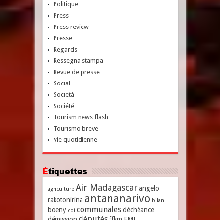
Politique
Press
Press review
Presse
Regards
Ressegna stampa
Revue de presse
Social
Società
Société
Tourism news flash
Tourismo breve
Vie quotidienne
Étiquettes
Air Madagascar
angelo
agriculture
antananarivo
rakotonirina
bilan
communales
boeny
déchéance
coi
députés
démission
ffkm
FMI