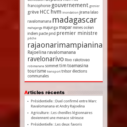
gouvernement
francophonie
grenier
hvm
HCC
grève
jirama
lalao
inondation
madagascar
ravalomanana
mapar
majunga
mines
océan
mahajanga
premier ministre
indien
pacte
pnd
pêche
rajaonarimampianina
Rajoelina
ravalomanana
ravelonarivo
Rivo rakotovao
tim
toamasina
sommet
robimanana
tourisme
trésor
élections
transport
communales
Articles récents
Présidentielle : Duel confirmé entre Marc
Ravalomanana et Andry Rajoelina
Agriculture : Les chenilles légionnaires
deviennent une menace sérieuse
Présidentielle : Les deux favoris