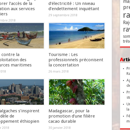
ma
rer l’accès de la
d’électricité : Un niveau
pr
tion aux services
d’endettement inquiétant
r
iers
29 septembre 2018
mbre 2018
Raj
ra
som
trés
 contre la
Tourisme : Les
Ar
loitation des
professionnels préconisent
urces maritimes
la concertation
Pr
2018
26 mars 2018
Ra
Ag
de
Pr
st
Un
la
algaches s’inspirent
Madagascar, pour la
dèle de
promotion d’une filière
Fé
oppement éthiopien
cacao durable
ma
er 2018
30 janvier 2018