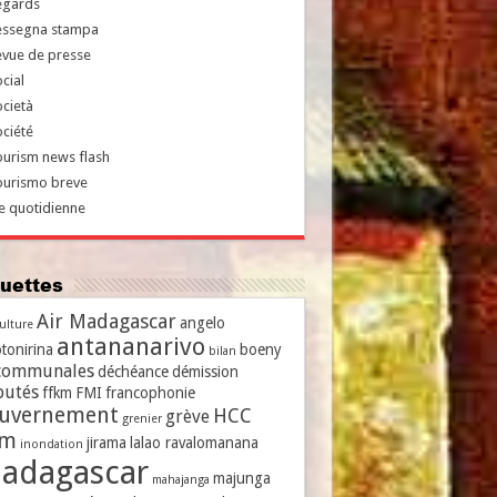
egards
essegna stampa
evue de presse
cial
cietà
ciété
urism news flash
ourismo breve
e quotidienne
iquettes
Air Madagascar
angelo
culture
antananarivo
tonirina
boeny
bilan
communales
déchéance
démission
putés
ffkm
FMI
francophonie
uvernement
HCC
grève
grenier
vm
jirama
lalao ravalomanana
inondation
adagascar
majunga
mahajanga