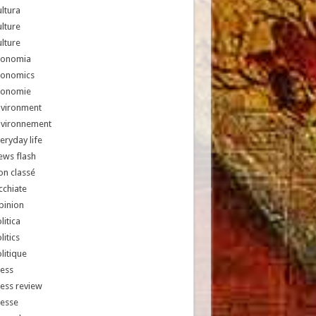
ltura
lture
lture
conomia
conomics
conomie
nvironment
nvironnement
eryday life
ews flash
n classé
chiate
pinion
litica
litics
litique
ess
ess review
resse