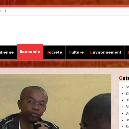
tact
Economie
idienne
Société
Culture
Environnement
Ca
A
Bl
Bl
Bl
B
B
Br