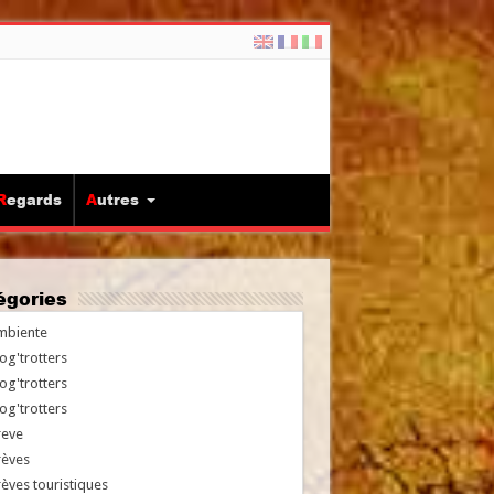
Regards
Autres
tégories
mbiente
og'trotters
og'trotters
og'trotters
reve
rèves
èves touristiques