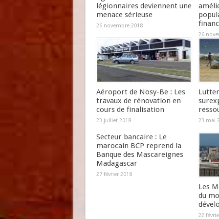
légionnaires deviennent une
amélio
menace sérieuse
popula
financ
26 novembre 2018
26 nove
Aéroport de Nosy-Be : Les
Lutter
travaux de rénovation en
surexp
cours de finalisation
resso
23 juillet 2018
23 mai 
Secteur bancaire : Le
marocain BCP reprend la
Banque des Mascareignes
Madagascar
27 février 2018
Les M
du mo
dével
22 févri