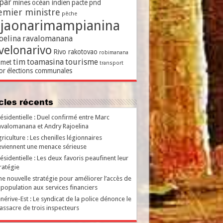
par
mines
océan indien
pacte
pnd
emier ministre
pêche
ajaonarimampianina
oelina
ravalomanana
velonarivo
Rivo rakotovao
robimanana
tim
toamasina
tourisme
met
transport
or
élections communales
ticles récents
ésidentielle : Duel confirmé entre Marc
valomanana et Andry Rajoelina
riculture : Les chenilles légionnaires
viennent une menace sérieuse
ésidentielle : Les deux favoris peaufinent leur
ratégie
e nouvelle stratégie pour améliorer l’accès de
 population aux services financiers
nérive-Est : Le syndicat de la police dénonce le
ssacre de trois inspecteurs