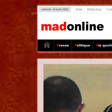
Aide
Rédaction
Con
samedi , 8 août 2026
Presse
Politique
Vie quot