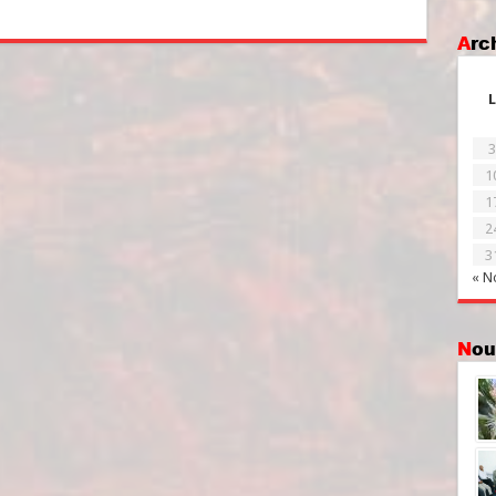
Ar
L
3
1
1
2
3
« N
No