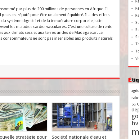
R
R
onsommé par plus de 200 millions de personnes en Afrique. Il
 peas est réputé pour être un aliment équilibré. Il a des effets
R
du système digestif et de la température corporelle, lutte
So
évient les maladies cardio-vasculaires. C’est une culture de rente
So
s aux climats secs et aux terres arides de Madagascar. Le
So
es consommateurs ne sont pas insensibles aux produits naturels
To
T
Vi
Ét
agri
rako
coi
dé
go
h
m
ouvelle stratégie pour
Société nationale d’eau et