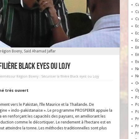
Cu
Cu
Cu
E
E
E
E
a région Boeny, Saïd Ahamad Jaffar
E
Ev
filière Black eyes ou Lojy
N
No
fermés
sur Région Boeny : Sécuriser la filière Black eyes ou Lojy
Oc
O
hé très ouvert
Po
Po
nt vers le Pakistan, l’île Maurice et la Thaïlande. De
rigine « indo-pakistanaise ». Le programme PROSPERER appuie la
Po
a en renforçant les capacités des paysans, en améliorant les
Pr
oduction comme le décortiquer. Le rendement à l’hectare est en
Pr
ut atteindre la tonne. Les méthodes traditionnelles sont plus
P