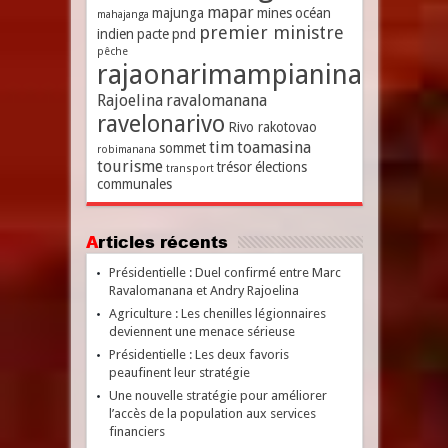
mapar
majunga
mines
océan
mahajanga
premier ministre
indien
pacte
pnd
pêche
rajaonarimampianina
Rajoelina
ravalomanana
ravelonarivo
Rivo rakotovao
tim
toamasina
sommet
robimanana
tourisme
trésor
élections
transport
communales
Articles récents
Présidentielle : Duel confirmé entre Marc
Ravalomanana et Andry Rajoelina
Agriculture : Les chenilles légionnaires
deviennent une menace sérieuse
Présidentielle : Les deux favoris
peaufinent leur stratégie
Une nouvelle stratégie pour améliorer
l’accès de la population aux services
financiers