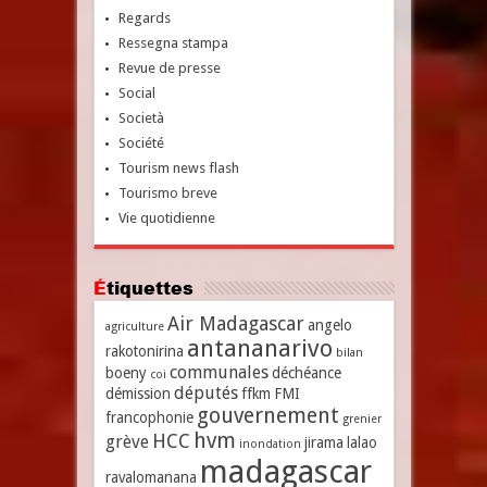
Regards
Ressegna stampa
Revue de presse
Social
Società
Société
Tourism news flash
Tourismo breve
Vie quotidienne
Étiquettes
Air Madagascar
angelo
agriculture
antananarivo
rakotonirina
bilan
communales
boeny
déchéance
coi
députés
démission
ffkm
FMI
gouvernement
francophonie
grenier
hvm
HCC
grève
jirama
lalao
inondation
madagascar
ravalomanana