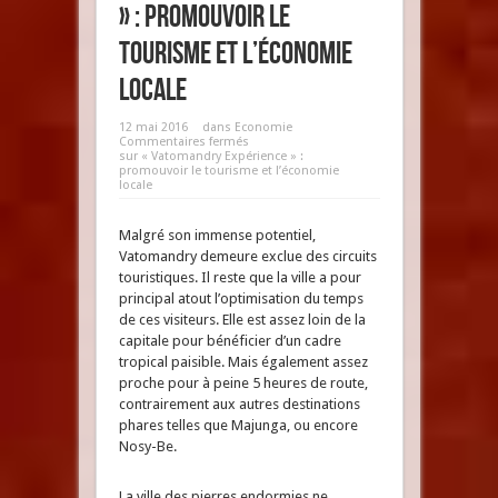
» : promouvoir le
tourisme et l’économie
locale
12 mai 2016
dans
Economie
Commentaires fermés
sur « Vatomandry Expérience » :
promouvoir le tourisme et l’économie
locale
Malgré son immense potentiel,
Vatomandry demeure exclue des circuits
touristiques. Il reste que la ville a pour
principal atout l’optimisation du temps
de ces visiteurs. Elle est assez loin de la
capitale pour bénéficier d’un cadre
tropical paisible. Mais également assez
proche pour à peine 5 heures de route,
contrairement aux autres destinations
phares telles que Majunga, ou encore
Nosy-Be.
La ville des pierres endormies ne