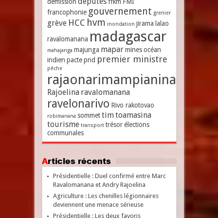
députés
démission
ffkm
FMI
gouvernement
francophonie
grenier
hvm
HCC
grève
jirama
lalao
inondation
madagascar
ravalomanana
mapar
majunga
mines
océan
mahajanga
premier ministre
indien
pacte
pnd
pêche
rajaonarimampianina
Rajoelina
ravalomanana
ravelonarivo
Rivo rakotovao
tim
toamasina
sommet
robimanana
tourisme
trésor
élections
transport
communales
Articles récents
Présidentielle : Duel confirmé entre Marc
Ravalomanana et Andry Rajoelina
Agriculture : Les chenilles légionnaires
deviennent une menace sérieuse
Présidentielle : Les deux favoris