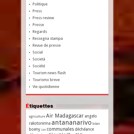
Politique
Press
Press review
Presse
Regards
Ressegna stampa
Revue de presse
Social
Società
Société
Tourism news flash
Tourismo breve
Vie quotidienne
Étiquettes
Air Madagascar
angelo
agriculture
antananarivo
rakotonirina
bilan
communales
boeny
déchéance
coi