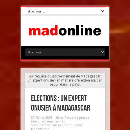
Sur requête du gouvernement de Madagascar,
un expert onusien en matière d?élection était en
séjour dans le pays.
Elections : un expert
onusien à Madagascar
27 février 2006
dans
Revue de presse
Commentaires fermés
sur Elections : un expert onusien à
Madagascar