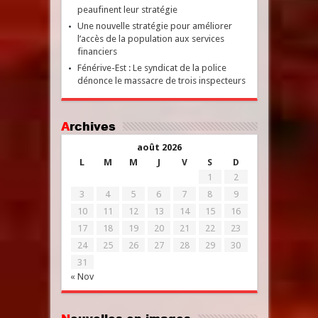
peaufinent leur stratégie
Une nouvelle stratégie pour améliorer
l’accès de la population aux services
financiers
Fénérive-Est : Le syndicat de la police
dénonce le massacre de trois inspecteurs
Archives
août 2026
L
M
M
J
V
S
D
1
2
3
4
5
6
7
8
9
10
11
12
13
14
15
16
17
18
19
20
21
22
23
24
25
26
27
28
29
30
31
« Nov