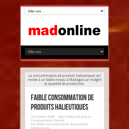
La consommation de produits halieutiques est
restée à un faible niveau à Madagascar malgré
la quantité de production.
Faible consommation de
produits halieutiques
10 octobre 2008
dans
Revue de presse
Commentaires fermés
sur Faible consommation de produits
halieutiques