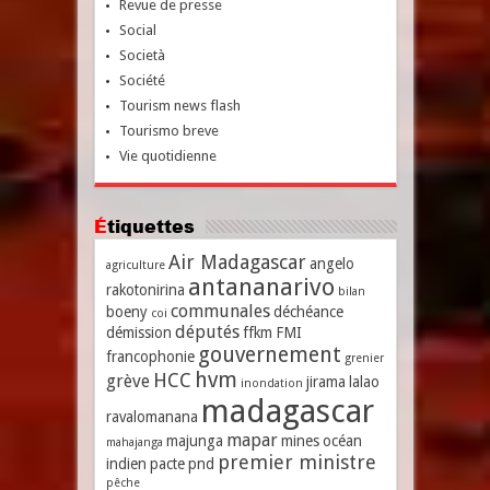
Revue de presse
Social
Società
Société
Tourism news flash
Tourismo breve
Vie quotidienne
Étiquettes
Air Madagascar
angelo
agriculture
antananarivo
rakotonirina
bilan
communales
boeny
déchéance
coi
députés
démission
ffkm
FMI
gouvernement
francophonie
grenier
hvm
HCC
grève
jirama
lalao
inondation
madagascar
ravalomanana
mapar
majunga
mines
océan
mahajanga
premier ministre
indien
pacte
pnd
pêche