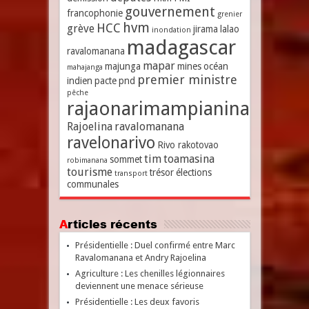
gouvernement
francophonie
grenier
hvm
HCC
grève
jirama
lalao
inondation
madagascar
ravalomanana
mapar
majunga
mines
océan
mahajanga
premier ministre
indien
pacte
pnd
pêche
rajaonarimampianina
Rajoelina
ravalomanana
ravelonarivo
Rivo rakotovao
tim
toamasina
sommet
robimanana
tourisme
trésor
élections
transport
communales
Articles récents
Présidentielle : Duel confirmé entre Marc
Ravalomanana et Andry Rajoelina
Agriculture : Les chenilles légionnaires
deviennent une menace sérieuse
Présidentielle : Les deux favoris