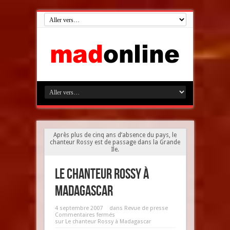
Après plus de cinq ans d’absence du pays, le
chanteur Rossy est de passage dans la Grande
Ile.
Le chanteur Rossy à
Madagascar
4 septembre 2007
dans
Revue de presse
Commentaires fermés
sur Le chanteur Rossy à Madagascar