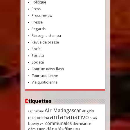
Politique
Press
Press review
Presse
Regards
Ressegna stampa
Revue de presse
Social
Società
Société
Tourism news flash
Tourismo breve
Vie quotidienne
Étiquettes
Air Madagascar
angelo
agriculture
antananarivo
rakotonirina
bilan
communales
boeny
déchéance
coi
députés
démission
ffkm
FMI