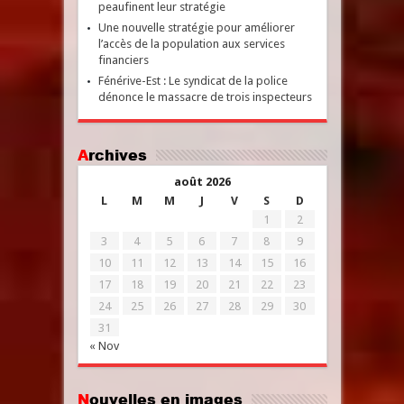
peaufinent leur stratégie
Une nouvelle stratégie pour améliorer
l’accès de la population aux services
financiers
Fénérive-Est : Le syndicat de la police
dénonce le massacre de trois inspecteurs
Archives
août 2026
L
M
M
J
V
S
D
1
2
3
4
5
6
7
8
9
10
11
12
13
14
15
16
17
18
19
20
21
22
23
24
25
26
27
28
29
30
31
« Nov
Nouvelles en images